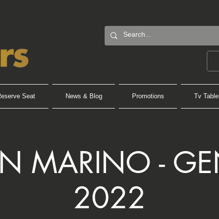
eserve Seat
News & Blog
Promotions
Tv Table
AN MARINO - G
2022