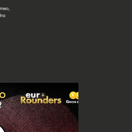
orneo,
tra