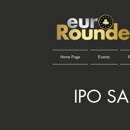
Home Page
Events
R
IPO S