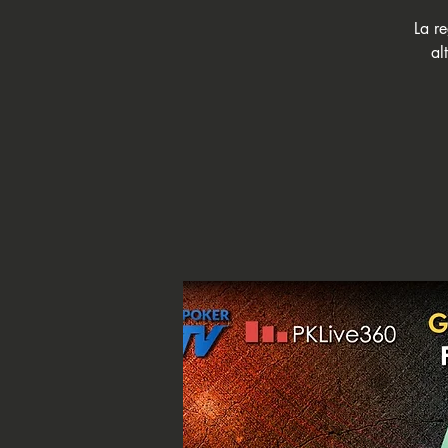
La re
al