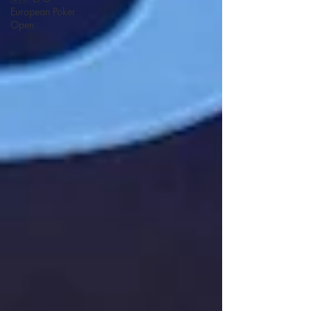
European Poker
Open