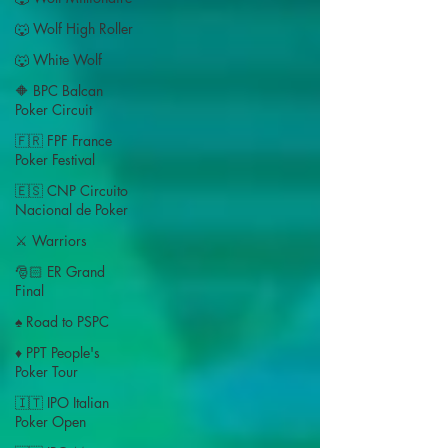
🐺 Wolf High Roller
🐺 White Wolf
🔶 BPC Balcan
Poker Circuit
🇫🇷 FPF France
Poker Festival
🇪🇸 CNP Circuito
Nacional de Poker
⚔️ Warriors
🎅🏻 ER Grand
Final
♠️ Road to PSPC
♦️ PPT People's
Poker Tour
🇮🇹 IPO Italian
Poker Open