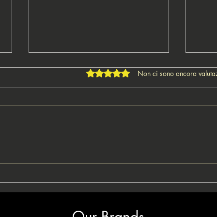
Valutazione 0 stelle su 5.
Non ci sono ancora valuta
Tutto quel che c'è da sapere su
🇮🇹
🇪🇺 EPO 2024 - European
Pirat
Poker Open - Mystery Bounty!
Boun
Our Brands