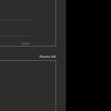
Mostra tutti