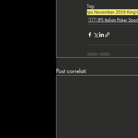
Tag:
Ips November 2019 King's
🇮🇹 IPS Italian Poker Spor
Post correlati