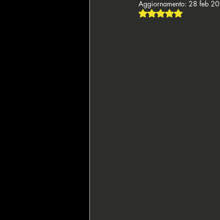
Aggiornamento:
28 feb 2
Valutazione NaN ste
🇮🇹 IPO Italian Poker Open
🇮
🇱🇮 Gran Casino Liechtenstein
💍 Wsop Circuit
🏴‍☠️ Pirates' P