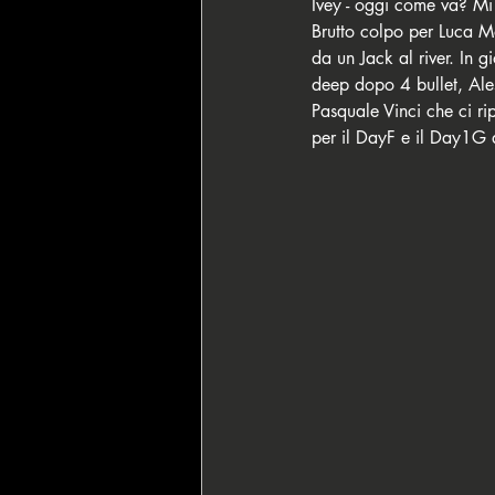
Ivey - oggi come va? Mi
Brutto colpo per Luca Mo
da un Jack al river. In 
deep dopo 4 bullet, Ale
Pasquale Vinci che ci rip
per il DayF e il Day1G 