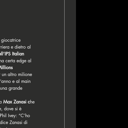
, giocatrice 
riera e dietro al 
ll’IPS Italian 
na certa edge al 
illions 
un altro milione 
t’anno e al main 
 una grande 
a 
Max Zanasi c
he 
, dove si è 
hil Ivey: “C’ho 
dice Zanasi di 