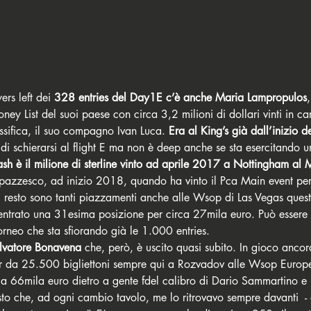
rs left dei 
328 entries del Day1E c’è anche Maria Lampropulos
ney List del suoi paese con circa 3,2 milioni di dollari vinti in car
ssifica, il suo compagno Ivan Luca. 
Era al King’s già dall’inizio de
di schierarsi al flight E ma non è deep anche se sta esercitando u
ash è il milione di sterline vinto ad aprile 2017 a Nottingham al M
 pazzesco, ad inizio 2018, quando ha vinto il Pca Main event per 
l resto sono tanti piazzamenti anche alle Wsop di Las Vegas ques
ntrato una 31esima posizione per circa 27mila euro. Può essere
orneo che sta sfiorando già le 1.000 entries. 
alvatore Bonavena
 che, però, è uscito quasi subito. In gioco ancor
er da 25.500 bigliettoni sempre qui a Rozvadov alle Wsop Europe
a 66mila euro dietro a gente fdel calibro di Dario Sammartino e P
to che, ad ogni cambio tavolo, me lo ritrovavo sempre davanti  - 