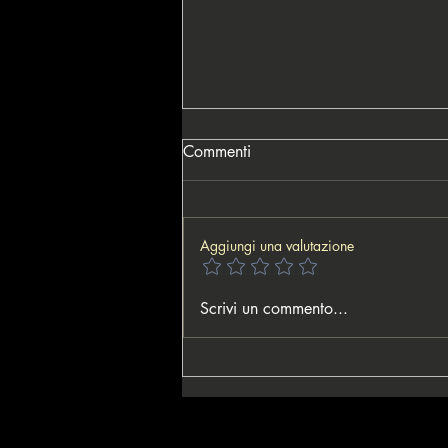
Commenti
Aggiungi una valutazione
Giocare 🇮🇹IPS durante IPO
Scrivi un commento...
Sanremo: l'11 maggio il Day1
A!