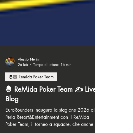
Alessio Nerini
26 feb
Tempo di lettura: 16 min
🤴🏻 Remida Poker Team
🤴 ReMida Poker Team ✍️ Live
Blog
EuroRounders inaugura la stagione 2026 al
Perla Resort&Entertainment con il ReMida