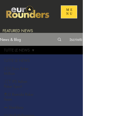
ME
NU
FEATURED NEWS
News & Blog
Iscriviti
TUTTE LE NEWS
TUTTE LE NEWS
🇪🇺 Euro Poker
Million
🇮🇹 IPS Italian
Poker Sport
🤴🏻 Remida Poker
Team
🦈 Sharkbay
🐺 Wolf Millionaire