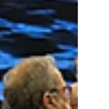
European Poker
Open