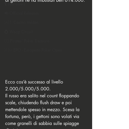
di gettoni ne ha imbustati ben 614.000. 
🎙️ Interviews
📢 Official Releases
🇦🇹 Casino Velden
💍 Wsop Circuit
🏴‍☠️ Pirates' Poker Treasure
🇪🇺 EPO - European Poker Open
Ecco cos’è successo al livello 
2.000/5.000/5.000. 
Il russo era salito nel count floppando 
scale, chiudendo flush draw e poi 
mettendole spesso in mezzo. Scesa la 
fortuna, però, i gettoni sono volati via 
come granelli di sabbia sulle spiagge 