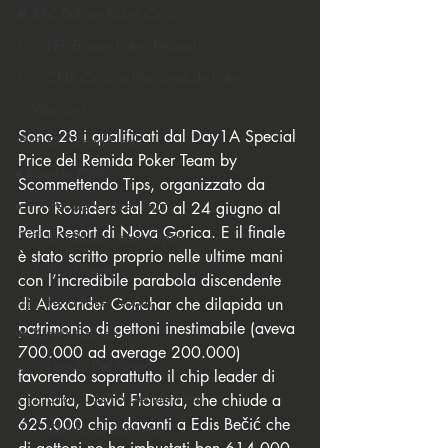
🔶 BPC Balcan Poker Circuit
🇫🇷 FPF France Poker Festival
🇪🇸 CNP Circuito Nacional de Poker
⚔️ Warriors
Sono 28 i qualificati dal Day1A Special 
🎅🏻 ER Grand Final
Price del Remida Poker Team by 
♠️ Road to PSPC
Scommettendo Tips, organizzato da 
♦️ PPT People's Poker Tour
Euro Rounders dal 20 al 24 giugno al 
Perla Resort di Nova Gorica. E il finale 
🇮🇹 IPO Italian Poker Open
è stato scritto proprio nelle ultime mani 
🇮🇹 IPO Master
con l’incredibile parabola discendente 
🇸🇮 Perla Poker Room
di Alexander Gonchar che dilapida un 
patrimonio di gettoni inestimabile (aveva 
👑 King's Casino
700.000 ad average 200.000) 
🇸🇲 Giochi Del Titano
favorendo soprattutto il chip leader di 
🇱🇮 Gran Casino Liechtenstein
giornata, David Floresta, che chiude a 
625.000 chip davanti a Edis Bečić che 
🇮🇹 Casino di Sanremo