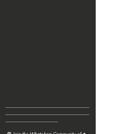
___________________________________
___________________________________
______________________