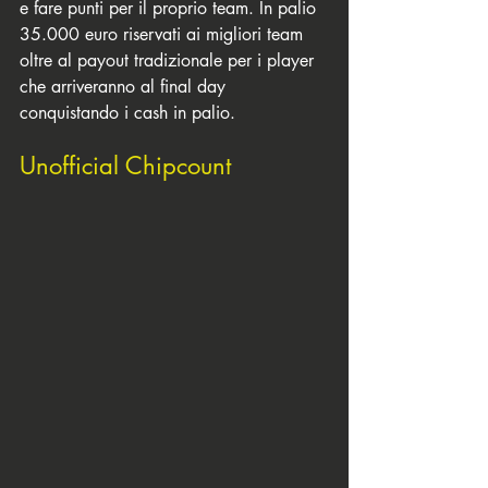
e fare punti per il proprio team. In palio 
35.000 euro riservati ai migliori team 
oltre al payout tradizionale per i player 
che arriveranno al final day 
conquistando i cash in palio. 
Unofficial Chipcount