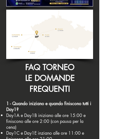
FAQ TORNEO
LE DOMANDE
FREQUENTI
1 - Quando iniziano e quando finiscono tutti i
Day1?
Day1A e Day1B iniziano alle ore 15:00 e
finiscono alle ore 2:00 (con pausa per la
cena)
Day1C e Day1E inziano alle ore 11:00 e
finiscono alle ore 21:00