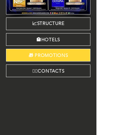
📈STRUCTURE
🏨HOTELS
🎁 PROMOTIONS
🙍‍♂️CONTACTS