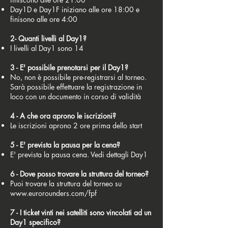
Day1D e Day1F iniziano alle ore 18:00 e
finisono alle ore 4:00
2- Quanti livelli al Day1?
I livelli al Day1 sono 14
3 - E' possibile prenotarsi per il Day1?
No, non è possibile pre-registrarsi al torneo.
Sarà possibile effettuare la registrazione in
loco con un documento in corso di validità
4 - A che ora aprono le iscrizioni?
Le iscrizioni aprono 2 ore prima dello start
5 - E' prevista la pausa per la cena?
E' prevista la pausa cena. Vedi dettagli Day1
6 - Dove posso trovare la struttura del torneo?
Puoi trovare la struttura del torneo su
www.eurorounders.com/fpf
7 - I ticket vinti nei satelliti sono vincolati ad un
Day1 specifico?