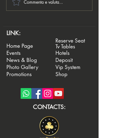
Commenta e valuta...
🇮🇹Andrea Rocci
🤴🇮🇹 Geremia 
presenta IPO Sanremo:
il nuovo ReMida
"Boom di prenotazioni per
deal | Podio Ital
l'edizione 2026; Sanremo
Classifica team v
non delude mai"
LINK:
Reserve Seat
Home Page
Tv Tables
Events
Hotels
News & Blog
Deposit
Photo Gallery
Vip System
Promotions
Shop
CONTACTS: