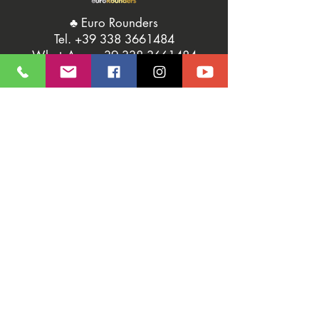
♣️ Euro Rounders
Tel. ‭
+39 338 3661484
WhatsApp.
‭+39 338 3661484‬
E-mail:
info@eurorounders.com
Name
Email
Surname