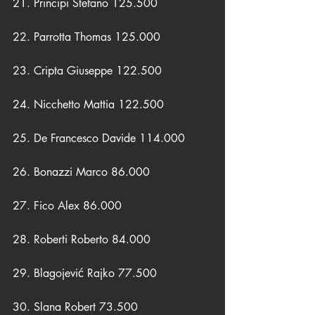
21. Principi Stefano 125.500
22. Parrotta Thomas 125.000
23. Cripta Giuseppe 122.500
24. Nicchetto Mattia 122.500
25. De Francesco Davide 114.000
26. Bonazzi Marco 86.000
27. Fico Alex 86.000
28. Roberti Roberto 84.000
29. Blagojević Rajko 77.500
30. Slana Robert 73.500