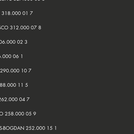
 318.000 01 7 
ESCO 312.000 07 8 
06.000 02 3 
.000 06 1 
290.000 10 7 
88.000 11 5 
62.000 04 7 
O 258.000 05 9 
S-BOGDAN 252.000 15 1 