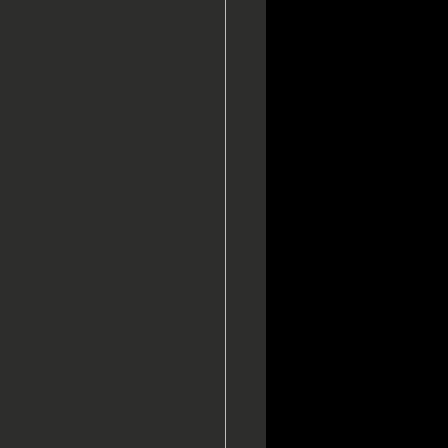
🇸🇲 Giochi Del Titano
🇦🇹 Casino Velden