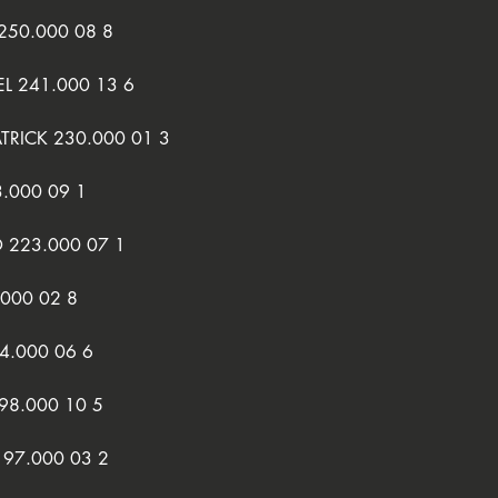
250.000 08 8 
L 241.000 13 6 
TRICK 230.000 01 3 
3.000 09 1 
 223.000 07 1 
.000 02 8 
4.000 06 6 
98.000 10 5 
97.000 03 2 