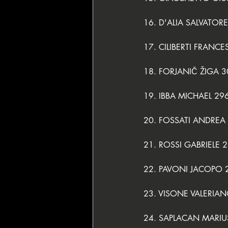
16. D'ALIA SALVATORE
17. CILIBERTI FRANC
18. FORJANIČ ŽIGA 3
19. IBBA MICHAEL 296
20. FOSSATI ANDREA 
21. ROSSI GABRIELE 2
22. PAVONI JACOPO 2
23. VISONE VALERIAN
24. SAPLACAN MARIU