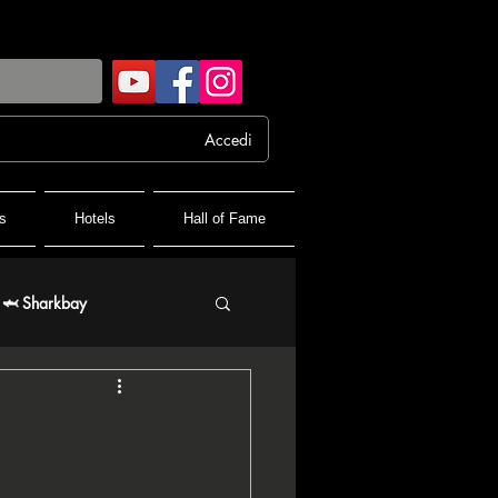
Accedi
s
Hotels
Hall of Fame
🦈 Sharkbay
 FPF France Poker Festival
♦️ PPT People's Poker Tour