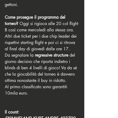
gettoni. 
Come prosegue il programma del 
torneo?
 Oggi si rigioca alle 20 col flight 
B così come mercoledì alla stessa ora. 
Altri due ticket per i due chip leader dei 
rispettivi starting flight e poi ci si ritrova 
al final day di giovedì dalle ore 17. 
Da segnalare la 
regressive structure
 del 
giorno decisivo che riporta indietro i 
blinds di ben 4 livelli di gioco! Va da sé 
che la giocabilità del torneo è davvero 
ottima nonostante il buy in ridotto. 
Al primo classificato sono garantiti 
10mila euro. 
Il count: