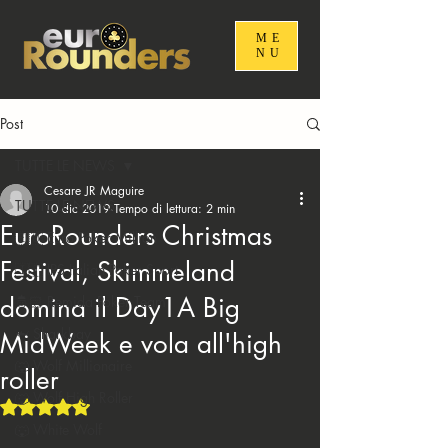
ME
NU
Post
TUTTE LE NEWS
Cesare JR Maguire
TUTTE LE NEWS
10 dic 2019
Tempo di lettura: 2 min
EuroRounders Christmas
🇪🇺 Euro Poker Million
Festival, Skimmeland
🇮🇹 IPS Italian Poker Sport
domina il Day1A Big
🤴🏻 Remida Poker Team
🦈 Sharkbay
MidWeek e vola all'high
🐺 Wolf Millionaire
roller
🐺 Wolf High Roller
Valutazione NaN stelle su 5.
🐺 White Wolf