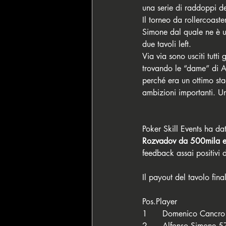
una serie di raddoppi de
Il torneo da rollercoast
Simone dal quale ne è us
due tavoli left. 
Via via sono usciti tutti g
trovando le “dame” di A
perché era un ottimo st
ambizioni importanti. Un 
Poker Skill Events ha d
Rozvadov da 500mila eu
feedback assai positivi d
Il payout del tavolo fina
1	Domenico Cancr
2	Alfonso Simone 