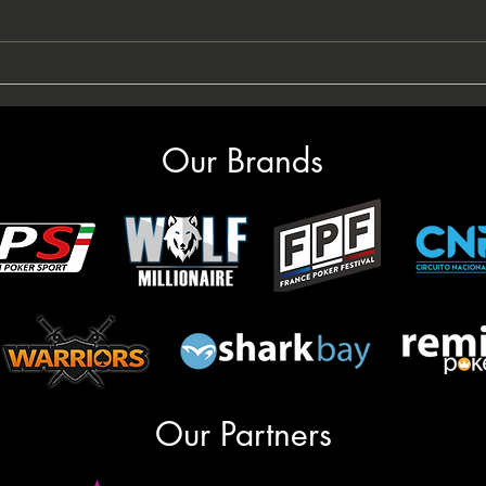
🇮🇹Andrea Rocci presenta
🤴🇮
IPO Sanremo: "Boom di
nuov
prenotazioni per l'edizione
Podio
2026; Sanremo non delude
team
mai"
Our Brands
Our Partners