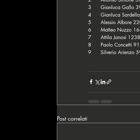
3	Gianluca Gallo 
4	Gianluca Sardel
5	Alessio Albore 2
6	Matteo Nuzzo 1
7	Attila Janosi 123
8	Paolo Concetti 9
9	Silverio Arienzo
Post correlati