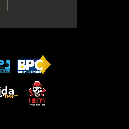
🇹 Geremia Piscopo è il
o ReMida dopo deal |
 Italiano | Classifica
 vince TTR