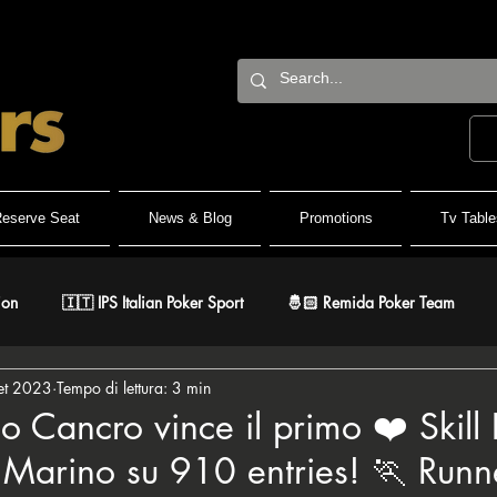
eserve Seat
News & Blog
Promotions
Tv Table
ion
🇮🇹 IPS Italian Poker Sport
🤴🏻 Remida Poker Team
et 2023
Tempo di lettura: 3 min
h Roller
🐺 White Wolf
🔶 BPC Balcan Poker Circuit
🇫
 Cancro vince il primo ❤️ Skill 
Marino su 910 entries! 🏃 Runn
r
⚔️ Warriors
🎅🏻 ER Grand Final
♠️ Road to PSPC