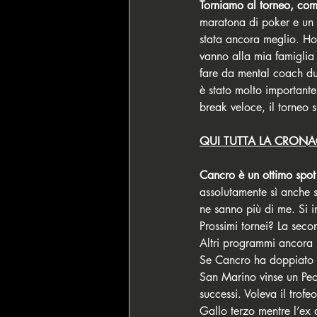
Torniamo al torneo, co
maratona di poker e un 
stata ancora meglio. Ho
vanno alla mia famiglia 
fare da mental coach dur
è stato molto importante
break veloce, il torneo 
QUI TUTTA LA CRONA
Cancro è un ottimo spot 
assolutamente sì anche s
ne sanno più di me. Si i
Prossimi tornei? La sec
Altri programmi ancora n
Se Cancro ha doppiato le
San Marino vinse un Peopl
successi. Voleva il trofe
Gallo terzo mentre l’ex 