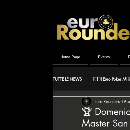
Home Page
Events
R
TUTTE LE NEWS
🇪🇺 Euro Poker Mill
Euro Rounders
19 s
🐺 Wolf Millionaire
🐺 Wolf Hig
🏆 Domenico
Master San 
🇪🇸 CNP Circuito Nacional de Poke