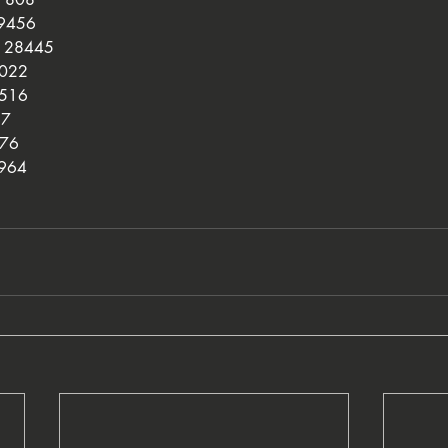
39456
la 28445
2022
6516
87
176
 5964