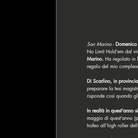
San Marino 
- 
Domenico 
No Limit Hold’em dal vi
Marino. 
Ha regolato in 
regalo del mio complean
Di Scarlino, in provinci
preparare la tesi magist
risponde così quando gli
In realtà in quest’anno s
maggio di quest’anno (pe
trofeo all’high roller d