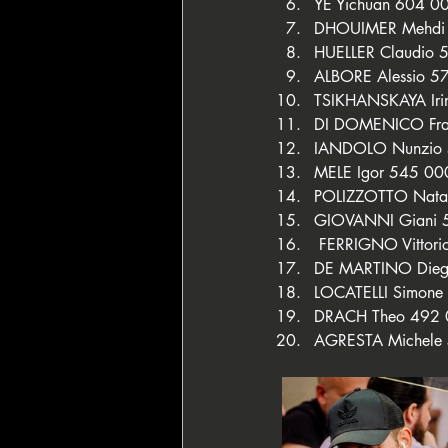
YE Yichuan 604 00
DHOUIMER Mehdi 
HUELLER Claudio 
ALBORE Alessio 5
TSIKHANSKAYA Iri
DI DOMENICO Fran
IANDOLO Nunzio 
MELE Igor 545 000
POLIZZOTTO Natal
GIOVANNI Giani 5
 FERRIGNO Vittori
DE MARTINO Dieg
LOCATELLI Simone
DRACH Theo 492 0
AGRESTA Michele 