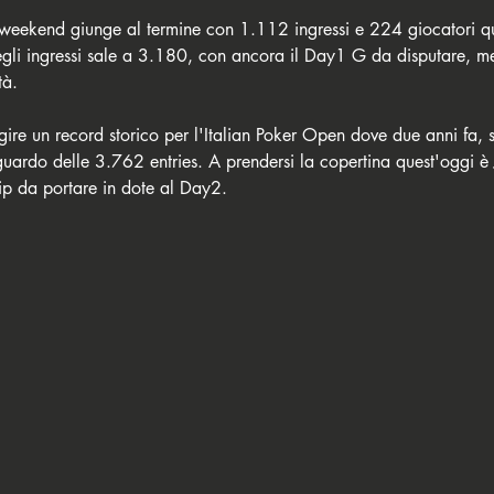
del weekend giunge al termine con 1.112 ingressi e 224 giocatori qu
egli ingressi sale a 3.180, con ancora il Day1 G da disputare, men
tà.
ire un record storico per l'Italian Poker Open dove due anni fa, 
aguardo delle 3.762 entries. A prendersi la copertina quest'oggi 
p da portare in dote al Day2. 