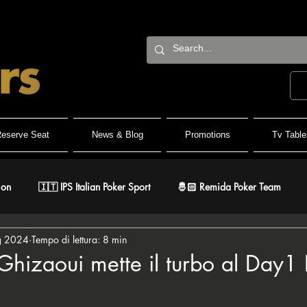
eserve Seat
News & Blog
Promotions
Tv Table
ion
🇮🇹 IPS Italian Poker Sport
🤴🏻 Remida Poker Team
g 2024
Tempo di lettura: 8 min
h Roller
🐺 White Wolf
🔶 BPC Balcan Poker Circuit
🇫
Ghizaoui mette il turbo al Day1 
lle su 5.
r
⚔️ Warriors
🎅🏻 ER Grand Final
♠️ Road to PSPC