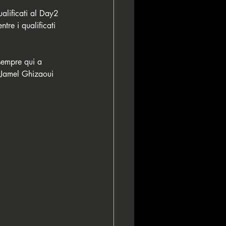
alificati al Day2 
tre i qualificati 
sempre qui a 
è Jamel Ghizaoui 