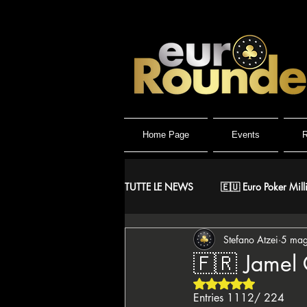
Home Page
Events
R
TUTTE LE NEWS
🇪🇺 Euro Poker Mill
Stefano Atzei
5 ma
🐺 Wolf Millionaire
🐺 Wolf Hig
🇫🇷 Jamel 
Valutazione NaN ste
🇪🇸 CNP Circuito Nacional de Poke
Entries 1112/ 224