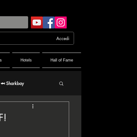
Accedi
s
Hotels
Hall of Fame
🦈 Sharkbay
 FPF France Poker Festival
F!
♦️ PPT People's Poker Tour