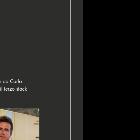
te da Carlo 
l terzo stack 