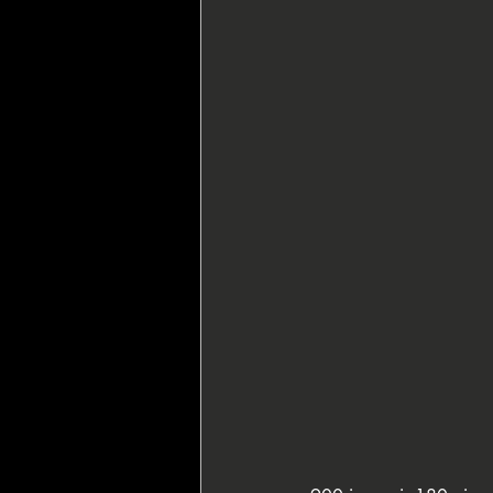
🇮🇹 IPO Italian Poker Open
🇮
🇱🇮 Gran Casino Liechtenstein
💍 Wsop Circuit
🏴‍☠️ Pirates' P