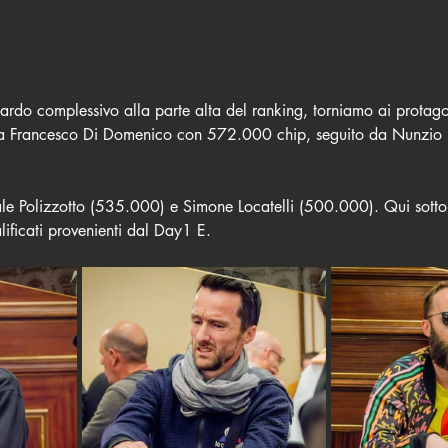
rdo complessivo alla parte alta del ranking, torniamo ai protago
a a Francesco Di Domenico con 572.000 chip, seguito da Nunzio 
e Polizzotto (535.000) e Simone Locatelli (500.000). Qui sotto 
ificati provenienti dal Day1 E.