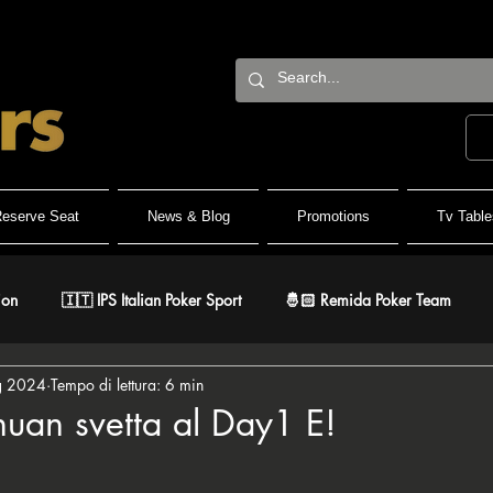
eserve Seat
News & Blog
Promotions
Tv Table
ion
🇮🇹 IPS Italian Poker Sport
🤴🏻 Remida Poker Team
g 2024
Tempo di lettura: 6 min
h Roller
🐺 White Wolf
🔶 BPC Balcan Poker Circuit
🇫
huan svetta al Day1 E!
lle su 5.
r
⚔️ Warriors
🎅🏻 ER Grand Final
♠️ Road to PSPC