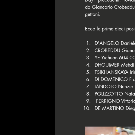
da Giancarlo Crobeddu 
gettoni. 
Ecco le prime dieci pos
D'ANGELO Daniel
CROBEDDU Gianca
YE Yichuan 604 00
DHOUIMER Mehdi 
TSIKHANSKAYA Iri
DI DOMENICO Fran
IANDOLO Nunzio 
POLIZZOTTO Natal
 FERRIGNO Vittori
DE MARTINO Dieg