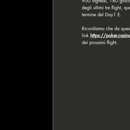
900 ingressi, 180 giocat
degli ultimi tre flight, q
termine del Day1 E.
Ricordiamo che da quest
link
https://poker.casin
dei prossimi flight.