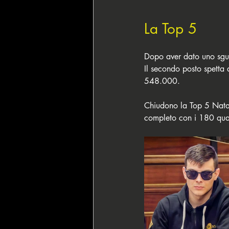
La Top 5
Dopo aver dato uno sgua
Il secondo posto spett
548.000.
Chiudono la Top 5 Natal
completo con i 180 qual