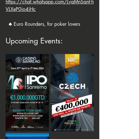
https://chat.whatsapp.com/LyaMnSanFh
VLXeP0io4jHc
  ♣️ Euro Rounders, for poker lovers 
Upcoming Events: