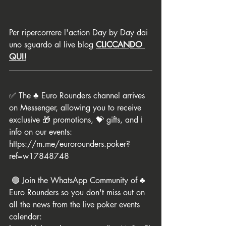
Per ripercorrere l'action Day by Day dai 
uno sguardo al live blog 
CLICCANDO 
QUI!
✅ The ♣️ Euro Rounders channel arrives 
on Messenger, allowing you to receive 
exclusive 🎁 promotions, 💝 gifts, and ℹ️ 
info on our events: 
https://m.me/eurorounders.poker?
ref=w17848748
 🟢 Join the WhatsApp Community of ♣️ 
Euro Rounders so you don't miss out on 
all the news from the live poker events 
calendar: 