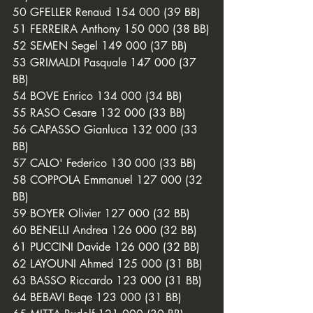
50 GFELLER Renaud 154 000 (39 BB)
51 FERREIRA Anthony 150 000 (38 BB)
52 SEMEN Segel 149 000 (37 BB)
53 GRIMALDI Pasquale 147 000 (37 
BB)
54 BOVE Enrico 134 000 (34 BB)
55 RASO Cesare 132 000 (33 BB)
56 CAPASSO Gianluca 132 000 (33 
BB)
57 CALO' Federico 130 000 (33 BB)
58 COPPOLA Emmanuel 127 000 (32 
BB)
59 BOYER Olivier 127 000 (32 BB)
60 BENELLI Andrea 126 000 (32 BB)
61 PUCCINI Davide 126 000 (32 BB)
62 LAYOUNI Ahmed 125 000 (31 BB)
63 BASSO Riccardo 123 000 (31 BB)
64 BEBAVI Beqe 123 000 (31 BB)