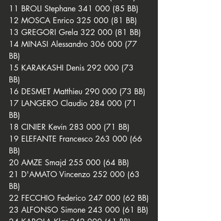
11 BROLI Stephane 341 000 (85 BB) 
12 MOSCA Enrico 325 000 (81 BB) 
13 GREGORI Grela 322 000 (81 BB) 
14 MINASI Alessandro 306 000 (77 
BB) 
15 KARAKASHI Denis 292 000 (73 
BB) 
16 DESMET Matthieu 290 000 (73 BB) 
17 LANGERO Claudio 284 000 (71 
BB) 
18 CINIER Kevin 283 000 (71 BB) 
19 ELEFANTE Francesco 263 000 (66 
BB) 
20 AMZE Smajd 255 000 (64 BB)
21 D'AMATO Vincenzo 252 000 (63 
BB)
22 FECCHIO Federico 247 000 (62 BB)
23 ALFONSO Simone 243 000 (61 BB)