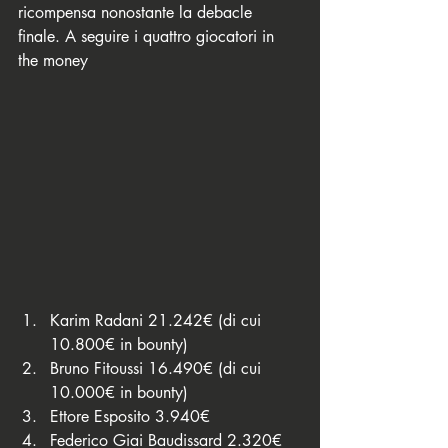
ricompensa nonostante la debacle 
finale. A seguire i quattro giocatori in 
the money
Karim Radani 21.242€ (di cui 
10.800€ in bounty)
Bruno Fitoussi 16.490€ (di cui 
10.000€ in bounty)
Ettore Esposito 3.940€
Federico Giai Baudissard 2.320€