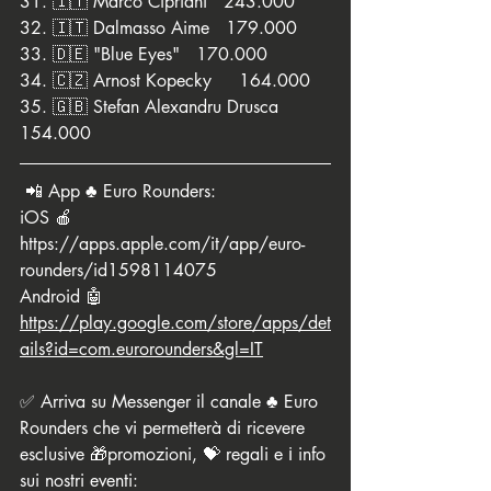
31. 🇮🇹 Marco Cipriani   243.000
32. 🇮🇹 Dalmasso Aime   179.000
33. 🇩🇪 "Blue Eyes"   170.000
34. 🇨🇿 Arnost Kopecky     164.000
35. 🇬🇧 Stefan Alexandru Drusca     
154.000
 📲 App ♣️ Euro Rounders:
iOS 🍎 
https://apps.apple.com/it/app/euro-
rounders/id1598114075
Android 🤖 
https://play.google.com/store/apps/det
ails?id=com.eurorounders&gl=IT
✅ Arriva su Messenger il canale ♣️ Euro 
Rounders che vi permetterà di ricevere 
esclusive 🎁promozioni, 💝 regali e ℹ️ info 
sui nostri eventi: 