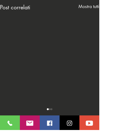
Post correlati
Mostra tutti
Commenti
0.0/5 (0)