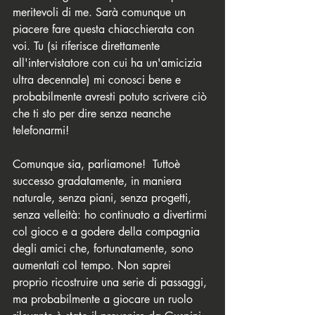
meritevoli di me. Sarà comunque un 
piacere fare questa chiacchierata con 
voi. Tu (si riferisce direttamente 
all'intervistatore con cui ha un'amicizia 
ultra decennale) mi conosci bene e 
probabilmente avresti potuto scrivere ciò 
che ti sto per dire senza neanche 
telefonarmi! 
Comunque sia, parliamone!  Tuttoè 
successo gradatamente, in maniera 
naturale, senza piani, senza progetti, 
senza velleità: ho continuato a divertirmi 
col gioco e a godere della compagnia 
degli amici che, fortunatamente, sono 
aumentati col tempo. Non saprei 
proprio ricostruire una serie di passaggi, 
ma probabilmente a giocare un ruolo 