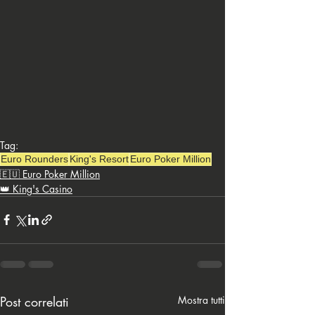
Tag:
Euro Rounders
King's Resort
Euro Poker Million
🇪🇺 Euro Poker Million
👑 King's Casino
Post correlati
Mostra tutti