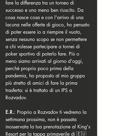
fare la differenza tra un torneo di 
successo e uno meno ben riuscito. Da 
cosa nasce cosa e con l'arrivo di una 
lacuna nelle offerte di gioco, ho pensato 
di poter essere io a riempire il vuoto, 
senza nessuno scopo se non permettere 
a chi volesse partecipare a tornei di 
poker sportivo di poterlo fare. Più o 
meno siamo arrivati al giorno d'oggi, 
perchè proprio poco prima della 
pandemia, ho proposto al mio gruppo 
più stretto di amici di fare la prima 
trasferta: si è trattato di un IPS a 
Rozvadov.
E.R.
: Proprio a Rozvadov ti vedremo la 
settimana prossima, non è passata 
inosservata la tua prenotazione al King's 
Resort per la tappa primaverile di 🇪🇺 