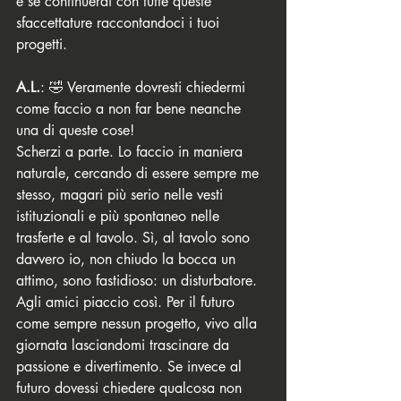
e se continuerai con tutte queste 
sfaccettature raccontandoci i tuoi 
progetti.
A.L.
: 🤣 Veramente dovresti chiedermi 
come faccio a non far bene neanche 
una di queste cose!
Scherzi a parte. Lo faccio in maniera 
naturale, cercando di essere sempre me 
stesso, magari più serio nelle vesti 
istituzionali e più spontaneo nelle 
trasferte e al tavolo. Sì, al tavolo sono 
davvero io, non chiudo la bocca un 
attimo, sono fastidioso: un disturbatore. 
Agli amici piaccio così. Per il futuro 
come sempre nessun progetto, vivo alla 
giornata lasciandomi trascinare da 
passione e divertimento. Se invece al 
futuro dovessi chiedere qualcosa non 