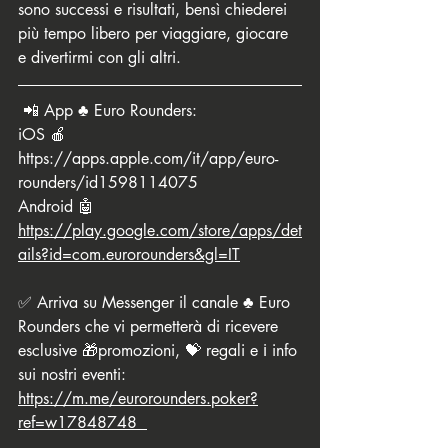
sono successi e risultati, bensì chiederei 
più tempo libero per viaggiare, giocare 
e divertirmi con gli altri.
 📲 App ♣️ Euro Rounders:
iOS 🍎 
https://apps.apple.com/it/app/euro-
rounders/id1598114075
Android 🤖 
https://play.google.com/store/apps/det
ails?id=com.eurorounders&gl=IT
✅ Arriva su Messenger il canale ♣️ Euro 
Rounders che vi permetterà di ricevere 
esclusive 🎁promozioni, 💝 regali e ℹ️ info 
sui nostri eventi: 
https://m.me/eurorounders.poker?
ref=w17848748