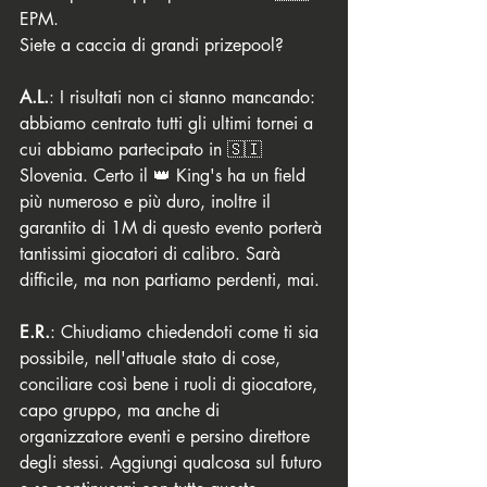
EPM. 
Siete a caccia di grandi prizepool?
A.L.
: I risultati non ci stanno mancando: 
abbiamo centrato tutti gli ultimi tornei a 
cui abbiamo partecipato in 🇸🇮 
Slovenia. Certo il 👑 King's ha un field 
più numeroso e più duro, inoltre il 
garantito di 1M di questo evento porterà 
tantissimi giocatori di calibro. Sarà 
difficile, ma non partiamo perdenti, mai.
E.R.
: Chiudiamo chiedendoti come ti sia 
possibile, nell'attuale stato di cose, 
conciliare così bene i ruoli di giocatore, 
capo gruppo, ma anche di 
organizzatore eventi e persino direttore 
degli stessi. Aggiungi qualcosa sul futuro 