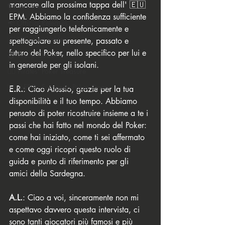
mancare alla prossima tappa dell' 🇪🇺 
🎙️ Interviews
EPM. Abbiamo la confidenza sufficiente 
📢 Official Releases
per raggiungerlo telefonicamente e 
🇦🇹 Casino Velden
spettegolare su presente, passato e 
futuro del Poker, nello specifico per lui e 
💍 Wsop Circuit
in generale per gli isolani.
🏴‍☠️ Pirates' Poker Treasure
🇪🇺 EPO - European Poker Open
E.R.
: Ciao Alessio, grazie per la tua 
disponibilità e il tuo tempo. Abbiamo 
pensato di poter ricostruire insieme a te i 
passi che hai fatto nel mondo del Poker: 
come hai iniziato, come ti sei affermato 
e come oggi ricopri questo ruolo di 
guida e punto di riferimento per gli 
amici della Sardegna. 
A.L.
: Ciao a voi, sinceramente non mi 
aspettavo davvero questa intervista, ci 
sono tanti giocatori più famosi e più 