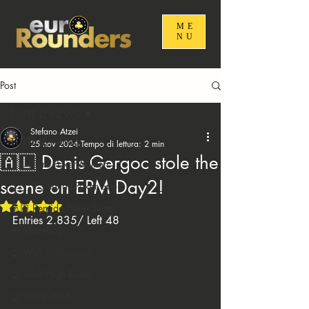
ME
NU
Post
TUTTE LE NEWS
Stefano Atzei
TUTTE LE NEWS
25 nov 2024
Tempo di lettura: 2 min
🇦🇱 Denis Gergoc stole the
🇪🇺 Euro Poker Million
scene on EPM Day2!
🇮🇹 IPS Italian Poker Sport
Valutazione NaN stelle su 5.
🤴🏻 Remida Poker Team
Entries 2.835/ Left 48
🦈 Sharkbay
🐺 Wolf Millionaire
🐺 Wolf High Roller
🐺 White Wolf