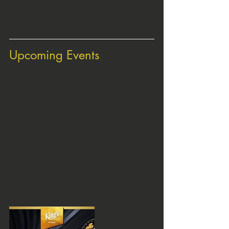
Upcoming Events