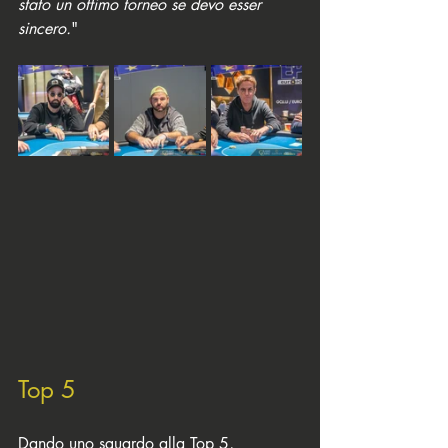
stato un ottimo torneo se devo esser 
sincero.
"
Top 5
Dando uno sguardo alla Top 5, 