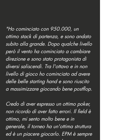
"Ho cominciato con 950.000, un 
ottimo stack di partenza, e sono andato 
subito alla grande. Dopo qualche livello 
però il vento ha cominciato a cambiare 
direzione e sono stato protagonista di 
diversi saliscendi. Tra l'ottavo e in non 
livello di gioco ho cominciato ad avere 
delle belle starting hand e sono riuscito 
a massimizzare giocando bene postflop.
Credo di aver espresso un ottimo poker, 
non ricordo di aver fatto errori. Il field è 
ottimo, mi sento molto bene e in 
generale, il torneo ha un'ottima struttura 
ed è un piacere giocarlo. EPM è sempre 