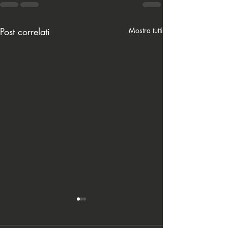
Post correlati
Mostra tutti