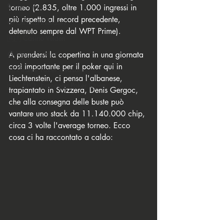
🎙️ Interviews
torneo (2.835, oltre 1.000 ingressi in 
più rispetto al record precedente, 
📢 Official Releases
detenuto sempre dal WPT Prime).
🇦🇹 Casino Velden
💍 Wsop Circuit
A prendersi la copertina in una giornata 
così importante per il poker qui in 
🏴‍☠️ Pirates' Poker Treasure
Liechtenstein, ci pensa l'albanese, 
🇪🇺 EPO - European Poker Open
trapiantato in Svizzera, Denis Gergoc, 
che alla consegna delle buste può 
vantare uno stack da 11.140.000 chip, 
circa 3 volte l'average torneo. Ecco 
cosa ci ha raccontato a caldo: