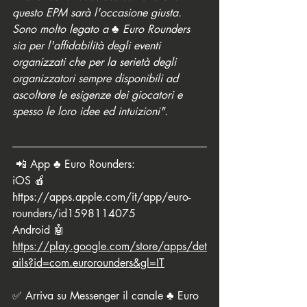
questo EPM sarà l'occasione giusta.
Sono molto legato a ♣️ Euro Rounders 
sia per l'affidabilità degli eventi 
organizzati che per la serietà degli 
organizzatori sempre disponibili ad 
ascoltare le esigenze dei giocatori e 
spesso le loro idee ed intuizioni".
 📲 App ♣️ Euro Rounders:
iOS 🍎 
https://apps.apple.com/it/app/euro-
rounders/id1598114075
Android 🤖 
https://play.google.com/store/apps/det
ails?id=com.eurorounders&gl=IT
✅ Arriva su Messenger il canale ♣️ Euro 