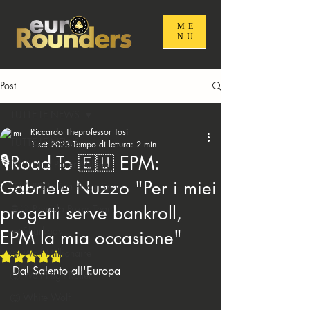
ME
NU
Post
TUTTE LE NEWS
Riccardo Theprofessor Tosi
TUTTE LE NEWS
1 set 2023
Tempo di lettura: 2 min
🎙Road To 🇪🇺 EPM:
🇪🇺 Euro Poker Million
Gabriele Nuzzo "Per i miei
🇮🇹 IPS Italian Poker Sport
progetti serve bankroll,
🤴🏻 Remida Poker Team
🦈 Sharkbay
EPM la mia occasione"
🐺 Wolf Millionaire
Valutazione NaN stelle su 5.
Dal Salento all'Europa
🐺 Wolf High Roller
🐺 White Wolf