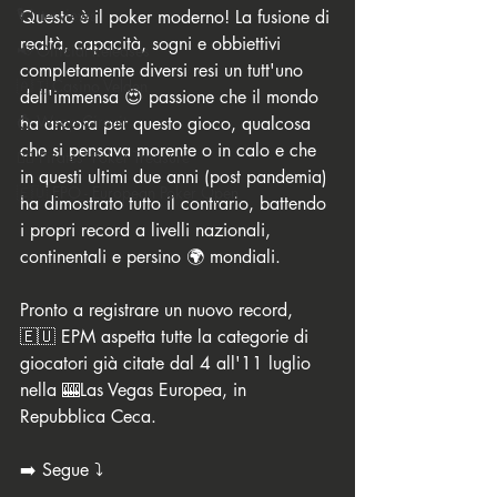
🎙️ Interviews
Questo è il poker moderno! La fusione di 
realtà, capacità, sogni e obbiettivi 
📢 Official Releases
completamente diversi resi un tutt'uno 
🇦🇹 Casino Velden
dell'immensa 😍 passione che il mondo 
💍 Wsop Circuit
ha ancora per questo gioco, qualcosa 
che si pensava morente o in calo e che 
🏴‍☠️ Pirates' Poker Treasure
in questi ultimi due anni (post pandemia) 
🇪🇺 EPO - European Poker Open
ha dimostrato tutto il contrario, battendo 
i propri record a livelli nazionali, 
continentali e persino 🌍 mondiali.
Pronto a registrare un nuovo record, 
🇪🇺 EPM aspetta tutte la categorie di 
giocatori già citate dal 4 all'11 luglio 
nella 🎰Las Vegas Europea, in 
Repubblica Ceca.
➡️ Segue ⤵️