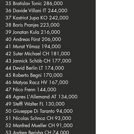
35 Bratislav Tonic 286,000
36 Davide Villani IT 244,000
37 Kastriot Jupa KO 242,000
38 Boris Pranjes 223,000
39 Jonatan Kula 216,000
40 Andreas Fürst 206,000
41 Murat Yilmaz 194,000
42 Suter Michael CH 181,000
43 Jannick Schöb CH 177,000
44 Devid Berlin LT 174,000
45 Roberto Begni 170,000
46 Matyas Racz HV 167,000
47 Nico Frenn 144,000
48 Agnes L'Allemand AT 134,000
49 Steffl Walter FL 130,000
50 Giuseppe Di Taranto 94,000
51 Nicolas Schnoz CH 93,000
52 Manfred Mueller CH 91,000
53 Asdren Berisha CH 74,000