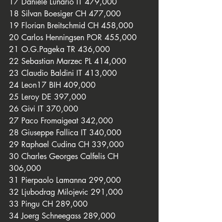
17 Daniele Lunario IT 479,000
18 Silvan Boesiger CH 477,000
19 Florian Breitschmid CH 458,000
20 Carlos Henningsen POR 455,000
21 O.G.Pageka TR 436,000
22 Sebastian Marzec PL 414,000
23 Claudio Baldini IT 413,000
24 Leon17 BIH 409,000
25 Leroy DE 397,000
26 Givi IT 370,000
27 Paco Fromaigeat 342,000
28 Giuseppe Fallica IT 340,000
29 Raphael Cudina CH 339,000
30 Charles Georges Calfelis CH 
306,000
31 Pierpaolo Lamanna 299,000
32 Ljubodrag Milojevic 291,000
33 Pingu CH 289,000
34 Joerg Schneegass 289,000