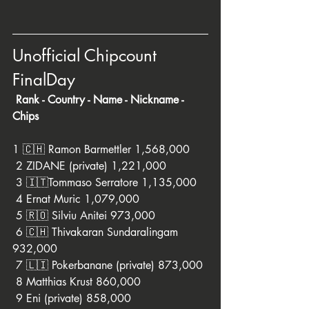
Unofficial Chipcount 
FinalDay
Rank - Country - Name - Nickname - 
Chips
1 🇨🇭 Ramon Barmettler 1,568,000
 2 ZIDANE (private) 1,221,000
 3 🇮🇹Tommaso Serratore 1,135,000
 4 Ernat Muric 1,079,000
 5 🇷🇴 Silviu Anitei 973,000
 6 🇨🇭 Thivakaran Sundaralingam 
932,000
 7 🇱🇮 Pokerbanane (private) 873,000
 8 Matthias Krust 860,000
 9 Eni (private) 858,000