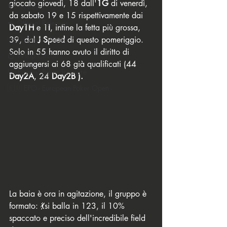
giocato giovedì, 18 dall'
1G
 di venerdì, 
🎙️ Interviews
da sabato 19 e 15 rispettivamente dai 
📢 Official Releases
Day1H
 e 1
I
, infine la fetta più grossa, 
🇦🇹 Casino Velden
39, dal 
J Speed
 di questo pomeriggio.  
Solo in 55 hanno avuto il diritto di 
💍 Wsop Circuit
aggiungersi ai 68 già qualificati (44 
🏴‍☠️ Pirates' Poker Treasure
Day2A
, 24 
Day2B ). 
🇪🇺 EPO - European Poker Open
La baia è ora in agitazione, il gruppo è 
formato: 💃si balla in 123, il 10% 
spaccato e preciso dell'incredibile field 