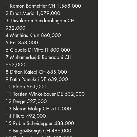
1 Ramon Barmettler CH 1,568,000
2 Ernat Muric 1,079,000
3 Thivakaran Sundaralingam CH 
932,000
4 Matthias Krust 860,000
5 Eni 858,000
6 Claudio Di Vitto IT 800,000
7 Muhamedsejdi Ramadani CH 
692,000
8 Dritan Kaleci CH 685,000
9 Fatih Pamukci DE 639,000
10 Floori 561,000
11 Torsten Winkelbauer DE 532,000
12 Penge 527,000
13 Bleron Maliqi CH 511,000
14 Filufa 492,000
15 Robin Scheidegger 488,000
16 Bingo4Bongo CH 486,000