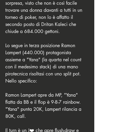
sorpresa, visto che non è così facile 
trovare una donna davanti a tutti in un 
torneo di poker, non lo è affatto il 
secondo posto di Dritan Kaleci che 
chiude a 684.000 gettoni.
Lo segue in terza posizione Ramon 
Lampert (440.000) protagonista 
assieme a "Yana" (la quarta nel count 
con il medesimo stack) di una mano 
pirotecnica risoltasi con uno split pot. 
Nello specifico: 
Ramon Lampert apre da MP, "Yana" 
flatta da BB e il flop è 9-8-7 rainbow. 
"Yana" punta 20K, Lampert rilancia a 
80K, call.
Il turn è un J❤️ che apre flush-draw e 