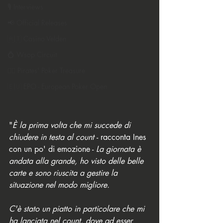
🎙️ Interviews
📢 Official Releases
🇦🇹 Casino Velden
💍 Wsop Circuit
🏴‍☠️ Pirates' Poker Treasure
🇪🇺 EPO - European Poker Open
"
È la prima volta che mi succede di 
chiudere in testa al count 
- racconta Ines 
con un po' di emozione - 
La giornata è 
andata alla grande, ho visto delle belle 
carte e sono riuscita a gestire la 
situazione nel modo migliore.
C'è stato un piatto in particolare che mi 
ha lanciata nel count, dove ad esser 