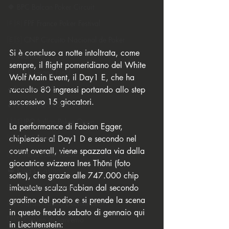
🔶 BPC Balcan Poker Circuit
🇫🇷 FPF France Poker Festival
🇪🇸 CNP Circuito Nacional de Poker
Si è concluso a notte intoltrata, come 
⚔️ Warriors
sempre, il flight pomeridiano del White 
🎅🏻 ER Grand Final
Wolf Main Event, il Day1 E, che ha 
♠️ Road to PSPC
raccolto 80 ingressi portando allo step 
successivo 15 giocatori.
♦️ PPT People's Poker Tour
🇮🇹 IPO Italian Poker Open
La performance di Fabian Egger, 
🇮🇹 IPO Master
chipleader al Day1 D e secondo nel 
count overall, viene spazzata via dalla 
🇸🇮 Perla Poker Room
giocatrice svizzera Ines Thōni (foto 
👑 King's Casino
sotto), che grazie alle 747.000 chip 
🇸🇲 Giochi Del Titano
imbustate scalza Fabian dal secondo 
gradino del podio e si prende la scena 
🇱🇮 Gran Casino Liechtenstein
in questo freddo sabato di gennaio qui 
🇮🇹 Casino di Sanremo
in Liechtenstein: