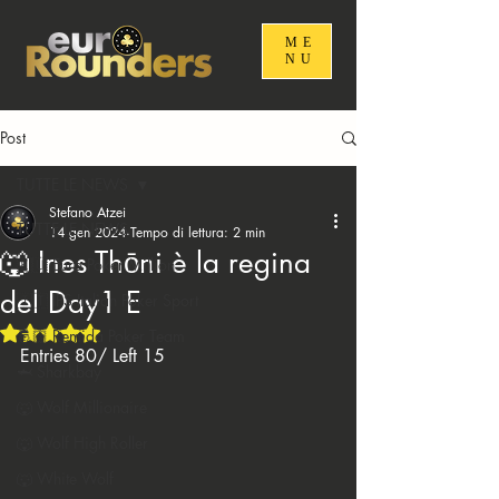
ME
NU
Post
TUTTE LE NEWS
Stefano Atzei
TUTTE LE NEWS
14 gen 2024
Tempo di lettura: 2 min
🐺 Ines Thōni è la regina
🇪🇺 Euro Poker Million
del Day1 E
🇮🇹 IPS Italian Poker Sport
Valutazione NaN stelle su 5.
🤴🏻 Remida Poker Team
Entries 80/ Left 15
🦈 Sharkbay
🐺 Wolf Millionaire
🐺 Wolf High Roller
🐺 White Wolf