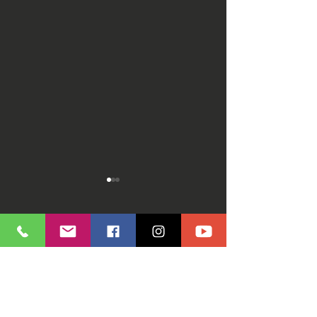
Commenti
0.0/5 (0)
Commenta e valuta...
🇦🇱 Denis Gergoc stole
🇨🇭 Moreno Ploz
the scene on EPM Day2!
migliore al Day1 