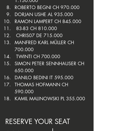
1.150.000
ROBERTO BEGNI CH 970.000
DORJAN USHE AL 935.000
RAMON LAMPERT CH 845.000
 83-83 CH 810.000
 CHRIS07 DE 715.000
MANFRED KARL MÜLLER CH 
700.000
 TWINTI CH 700.000
SIMON PETER SENNHAUSER CH 
650.000
DANILO BEDINI IT 595.000
THOMAS HOFMANN CH 
590.000
KAMIL MALINOWSKI PL 355.000
RESERVE YOUR SEAT 