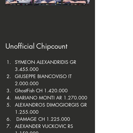
Unofficial Chipcount
SYMEON ALEXANDRIDIS GR 
3.455.000
GIUSEPPE BIANCOVISO IT 
2.000.000
GhostFish CH 1.420.000
MARIANO MONTI AR 1.270.000
ALEXANDROS DIMOGIORGIS GR 
1.255.000
 DAMAGE CH 1.225.000
ALEXANDER VUCKOVIC RS 