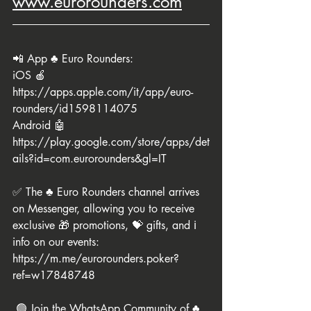
www.eurorounders.com
📲 App ♣️ Euro Rounders:
iOS 🍎 
https://apps.apple.com/it/app/euro-
rounders/id1598114075
Android 🤖 
https://play.google.com/store/apps/det
ails?id=com.eurorounders&gl=IT
✅ The ♣️ Euro Rounders channel arrives 
on Messenger, allowing you to receive 
exclusive 🎁 promotions, 💝 gifts, and ℹ️ 
info on our events: 
https://m.me/eurorounders.poker?
ref=w17848748
 🟢 Join the WhatsApp Community of ♣️ 