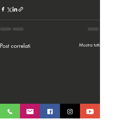
Post correlati
Mostra tutti