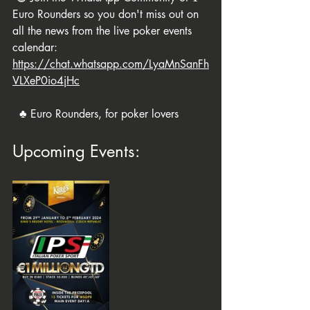
Euro Rounders so you don't miss out on 
all the news from the live poker events 
calendar: 
https://chat.whatsapp.com/LyaMnSanFh
VLXeP0io4jHc
  ♣️ Euro Rounders, for poker lovers 
Upcoming Events: