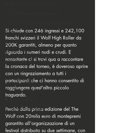
🔶 BPC Balcan Poker Circuit
🇫🇷 FPF France Poker Festival
🇪🇸 CNP Circuito Nacional de Poker
Si chiude con 246 ingressi e 242,100 
⚔️ Warriors
franchi svizzeri il Wolf High Roller da 
🎅🏻 ER Grand Final
200K garantiti, almeno per quanto 
♠️ Road to PSPC
riguarda i numeri nudi e crudi. E 
nonostante ci si trovi qua a raccontare 
♦️ PPT People's Poker Tour
la cronaca del torneo, è doveroso aprire 
🇮🇹 IPO Italian Poker Open
con un ringraziamento a tutti i 
🇮🇹 IPO Master
partecipanti che ci hanno consentito di 
raggiungere quest'altro piccolo 
🇸🇮 Perla Poker Room
traguardo.
👑 King's Casino
🇸🇲 Giochi Del Titano
Perché dalla prima edizione del The 
Wolf con 20mila euro di montepremi 
🇱🇮 Gran Casino Liechtenstein
garantito all'organizzazione di un 
🇮🇹 Casino di Sanremo
festival distribuito su due settimane, con 