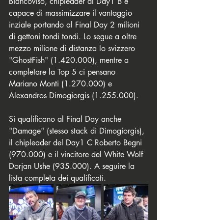
Biancoviso, chipleader al Day1 B e 
capace di massimizzare il vantaggio 
inziale portando al Final Day 2 milioni 
di gettoni tondi tondi. Lo segue a oltre 
mezzo milione di distanza lo svizzero 
"GhostFish" (1.420.000), mentre a 
completare la Top 5 ci pensano 
Mariano Monti (1.270.000) e 
Alexandros Dimogiorgis (1.255.000).
Si qualificano al Final Day anche 
"Damage" (stesso stack di Dimogiorgis), 
il chipleader del Day1 C Roberto Begni 
(970.000) e il vincitore del White Wolf 
Dorjan Ushe (935.000). A seguire la 
lista completa dei qualificati.