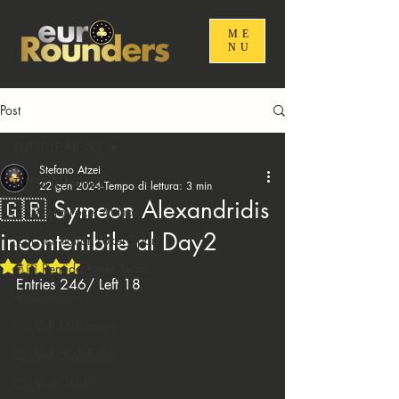
ME
NU
Post
TUTTE LE NEWS
Stefano Atzei
TUTTE LE NEWS
22 gen 2024
Tempo di lettura: 3 min
🇬🇷 Symeon Alexandridis
🇪🇺 Euro Poker Million
incontenibile al Day2
🇮🇹 IPS Italian Poker Sport
Valutazione NaN stelle su 5.
🤴🏻 Remida Poker Team
Entries 246/ Left 18
🦈 Sharkbay
🐺 Wolf Millionaire
🐺 Wolf High Roller
🐺 White Wolf