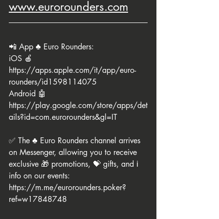
www.eurorounders.com
📲 App ♣️ Euro Rounders:
iOS 🍎 
https://apps.apple.com/it/app/euro-
rounders/id1598114075
Android 🤖 
https://play.google.com/store/apps/det
ails?id=com.eurorounders&gl=IT
✅ The ♣️ Euro Rounders channel arrives 
on Messenger, allowing you to receive 
exclusive 🎁 promotions, 💝 gifts, and ℹ️ 
info on our events: 
https://m.me/eurorounders.poker?
ref=w17848748