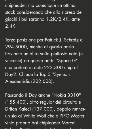
chipleader, ma comunque un ottimo 
stack considerando che alla ripresa dei 
giochi i bui saranno 1.2K/2.4K, ante 
2.4K.
Terza posizione per Patrick J. Schratz a 
294.5000, mentre al quarto posto 
troviamo un altro volto piuttosto noto (e 
vincente) da queste parti: "Space G" 
che porterà in dote 222.300 chip al 
Day2. Chiude la Top 5 "Symeon 
Alexandridis (202.600).
Passando il Day anche "Nokia 3310" 
(155.400), altro regular del circuito e 
Dritan Kaleci (137.000), doppio runner-
un sia al White Wolf che all'IPO Master 
vinto proprio dal chipleader Marcel 