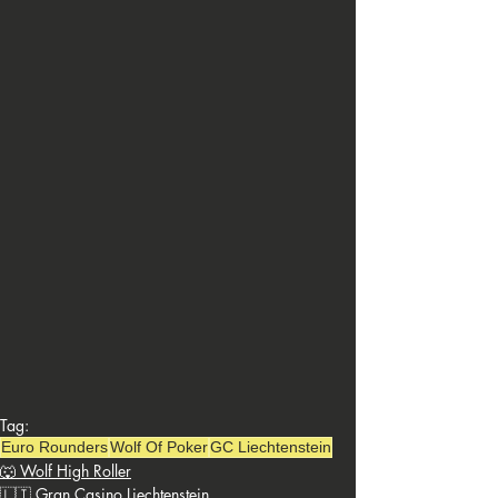
Tag:
Euro Rounders
Wolf Of Poker
GC Liechtenstein
🐺 Wolf High Roller
🇱🇮 Gran Casino Liechtenstein