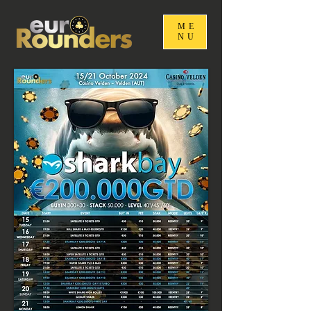
ME
NU