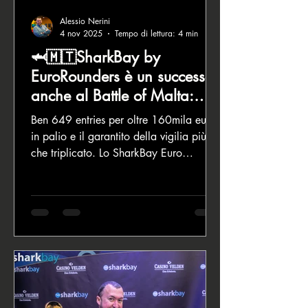
Alessio Nerini
4 nov 2025
Tempo di lettura: 4 min
🦈🇲🇹SharkBay by
EuroRounders è un successo
anche al Battle of Malta:
649 entries e garantito
Ben 649 entries per oltre 160mila euro
triplicato
in palio e il garantito della vigilia più
che triplicato. Lo SharkBay Euro
Rounders alla decima edizione del
Battle of Malta ha centrato un ottimo
risultato. Il format era No Limit Hold’em
Bounty e il torneo si è giocato tra
domenica e lunedì per chiudersi alle 2
di martedì 4 novembre. Al Day1 si sono
iscritti in 539 per poi crescere di 110
entries e chiudere all’ottima cifra di 649
buy in totalizzati. A vincere per una