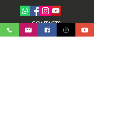
CONTACTS:
♣️ Euro Rounders
Tel. ‭
+39 338 3661484
WhatsApp.
‭+39 338 3661484‬
E-mail:
info@eurorounders.com
Name