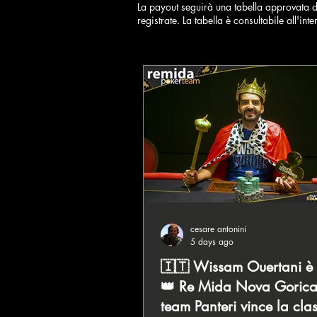
La payout seguirà una tabella approvata da
registrate. La tabella è consultabile all'in
cesare antonini
5 days ago
🇮🇹 Wissam Ouertani è 
👑 Re Mida Nova Gorica,
team Panteri vince la clas