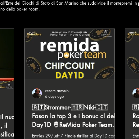
ll'Ente dei Giochi di Stato di San Marino che suddivide il montepremi in p
terno della poker room.
cesare antonini
6 days ago
🇦🇹Strommer-🇭🇷Niki-🇮🇹
🇷
Fasan la top 3 e i bonuc cl del
Ro
il nuovo
Day1D 🤴ReMida Poker Team
Re
 il
lug/ago 2026
2
sifica a
Entries 29/Left 7 Finale thriller al Day1D con 7
Entries