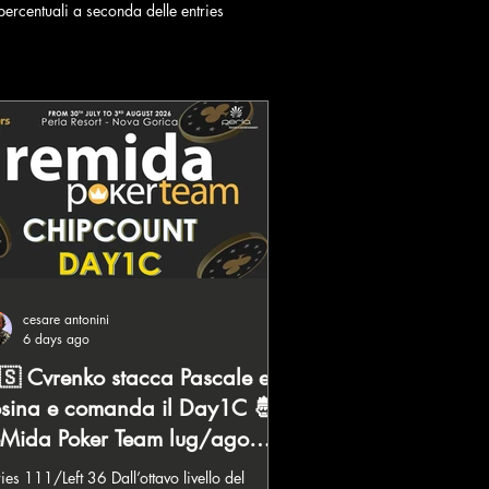
ercentuali a seconda delle entries
cesare antonini
6 days ago
🇸 Cvrenko stacca Pascale e
sina e comanda il Day1C 🤴
Mida Poker Team lug/ago
026
 111/Left 36 Dall’ottavo livello del