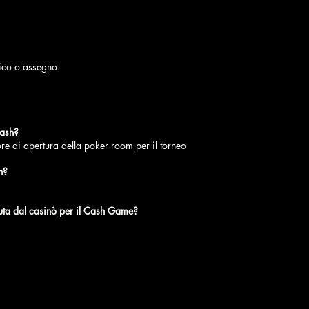
fico o assegno.
cash?
ore di apertura della poker room per il torneo
h?
enuta dal casinò per il Cash Game?