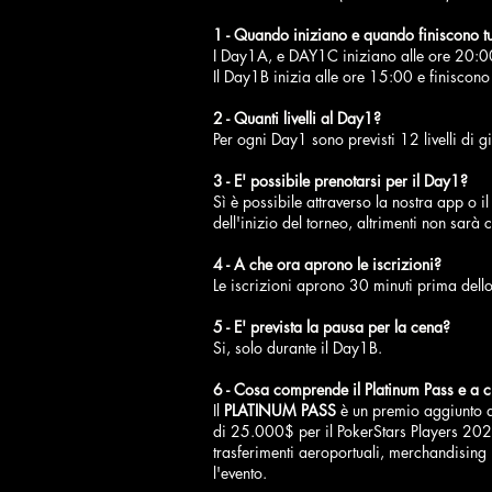
1 - Quando iniziano e quando finiscono tu
I Day1A, e DAY1C iniziano alle ore 20:00
Il Day1B inizia alle ore 15:00 e finiscono
2 - Quanti livelli al Day1?
Per ogni Day1 sono previsti 12 livelli di g
3 - E' possibile prenotarsi per il Day1?
Sì è possibile attraverso la nostra app o 
dell'inizio del torneo, altrimenti non sarà
4 - A che ora aprono le iscrizioni?
Le iscrizioni aprono 30 minuti prima dello
5 - E' prevista la pausa per la cena?
Si, solo durante il Day1B.
6 - Cosa comprende il Platinum Pass e a c
Il
PLATINUM PASS
è un premio aggiunto al
di 25.000$ per il PokerStars Players 2023 C
trasferimenti aeroportuali, merchandising
l'evento.