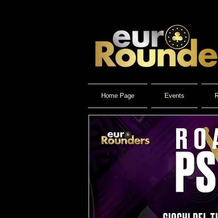
Home Page
Events
R