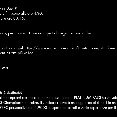
tti i Day1?
 e finiscono alle ore 4.30.
 alle ore 00.15.
ioco, per i primi 11 rimarrà aperta la registrazione tardiva.
il nostro sito web https://www.eurorounders.com/tickets. La registrazione ga
 considerata più valida
 start
hi è destinato?
 montepremi destinato al primo classificato. Il
PLATINUM PASS
ha un valo
hampionship. Inoltre, il vincitore riceverà un soggiorno di 6 notti in un ho
 PSPC personalizzato, 1.900$ di spese personali e varie esperienze per il 