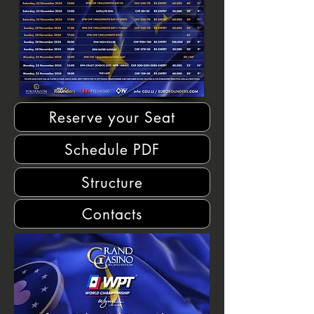
Reserve your Seat
Schedule PDF
Structure
Contacts