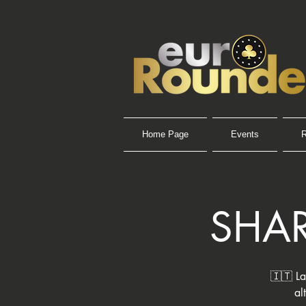
Home Page
Events
R
SHAR
🇮🇹 La 
al