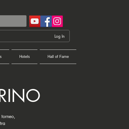
Log In
s
Hotels
Hall of Fame
ARINO
l torneo,
tra