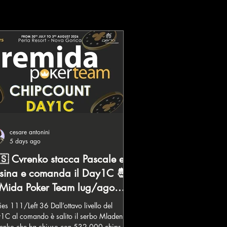
cesare antonini
5 days ago
🇸 Cvrenko stacca Pascale e
sina e comanda il Day1C 🤴
Mida Poker Team lug/ago
026
111/Left 36 Dall’ottavo livello del
1C al comando è salito il serbo Mladen
enko che ha chiuso con 532.000 chips in