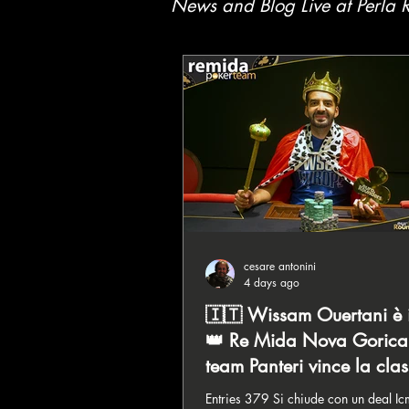
News and Blog Live at
Perla 
cesare antonini
4 days ago
🇮🇹 Wissam Ouertani è 
👑 Re Mida Nova Gorica,
team Panteri vince la clas
squadre!
Entries 379 Si chiude con un deal I