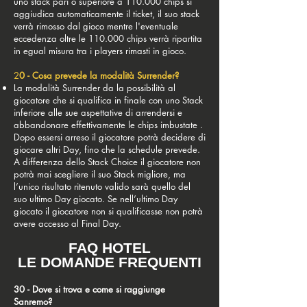
uno stack pari o superiore a 110.000 chips si
aggiudica automaticamente il ticket, il suo stack
verrà rimosso dal gioco mentre l'eventuale
eccedenza oltre le 110.000 chips verrà ripartita
in egual misura tra i players rimasti in gioco.
2
0 - Cosa prevede la modalità Surrender?
La modalità Surrender da la possibilità al
giocatore che si qualifica in finale con uno Stack
inferiore alle sue aspettative di arrendersi e
abbandonare effettivamente le chips imbustate .
Dopo essersi arreso il giocatore potrà decidere di
giocare altri Day, fino che la schedule prevede.
A differenza dello Stack Choice il giocatore non
potrà mai scegliere il suo Stack migliore, ma
l’unico risultato ritenuto valido sarà quello del
suo ultimo Day giocato. Se nell’ultimo Day
giocato il giocatore non si qualificasse non potrà
avere accesso al Final Day.
FAQ HOTEL
LE DOMANDE FREQUENTI
30 - Dove si trova e come si raggiunge
Sanremo?