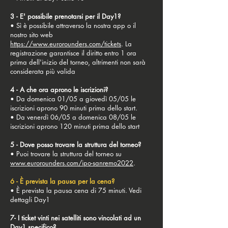
3 - E' possibile prenotarsi per il Day1?
• Sì è possibile attraverso la nostra app o il
nostro sito web
https://www.eurorounders.com/tickets
. La
registrazione garantisce il diritto entro 1 ora
prima dell'inizio del torneo, altrimenti non sarà
considerata più valida
4 - A che ora aprono le iscrizioni?
• Da domenica 01/05 a giovedì 05/05 le
iscrizioni aprono 90 minuti prima dello start.
• Da venerdì 06/05 a domenica 08/05 le
iscrizioni aprono 120 minuti prima dello start
5 - Dove posso trovare la struttura del torneo?
• Puoi trovare la struttura del torneo su
www.eurorounders.com/ipo-sanremo2022
.
6 - È prevista la pausa per la cena?
• È prevista la pausa cena di 75 minuti. Vedi
dettagli Day1
7- I ticket vinti nei satelliti sono vincolati ad un
Day1 specifico?