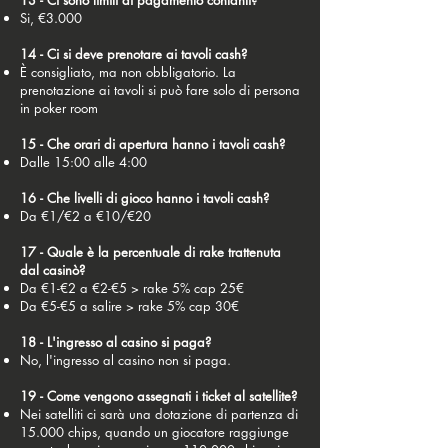
13 - Ci sono limiti di pagamento contanti?
Si, €3.000
14 - Ci si deve prenotare ai tavoli cash?
È consigliato, ma non obbligatorio. La
prenotazione ai tavoli si può fare solo di persona
in poker room
15 - Che orari di apertura hanno i tavoli cash?
Dalle 15:00 alle 4:00
16 - Che livelli di gioco hanno i tavoli cash?
Da €1/€2 a €10/€20
17 - Quale è la percentuale di rake trattenuta
dal casinò?
Da €1-€2 a €2-€5 > rake 5% cap 25€
Da €5-€5 a salire > rake 5% cap 30€
18 - L'ingresso al casino si paga?
No, l'ingresso al casino non si paga.
19 - Come vengono assegnati i ticket al satellite?
Nei satelliti ci sarà una dotazione di partenza di
15.000 chips, quando un giocatore raggiunge