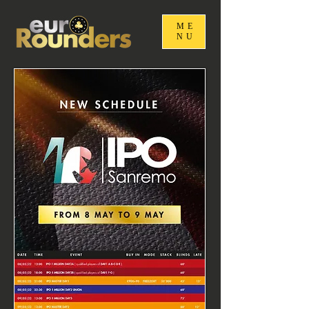
ME
NU