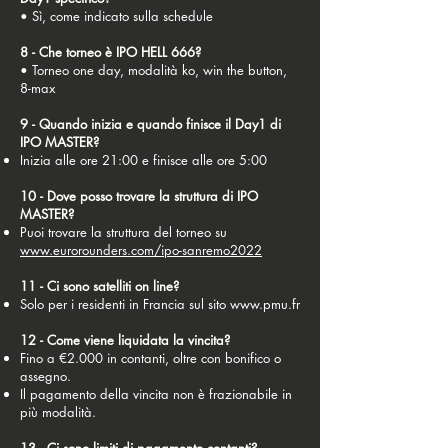
• Sì, come indicato sulla schedule
8 - Che torneo è IPO HELL 666?
• Torneo one day, modalità ko, win the button,
8-max
9 - Quando inizia e quando finisce il Day1 di
IPO MASTER?
Inizia alle ore 21:00 e finisce alle ore 5:00
10 - Dove posso trovare la struttura di IPO
MASTER?
Puoi trovare la struttura del torneo su
www.eurorounders.com/ipo-sanremo2022
11 - Ci sono satelliti on line?
Solo per i residenti in Francia sul sito
www.pmu.fr
12 - Come viene liquidata la vincita?
Fino a €2.000 in contanti, oltre con bonifico o
assegno.
Il pagamento della vincita non è frazionabile in
più modalità.