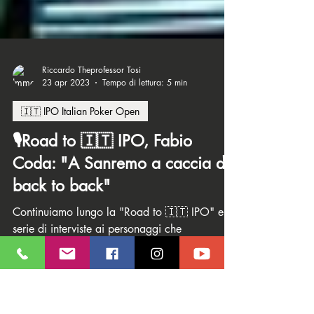
Riccardo Theprofessor Tosi
23 apr 2023
Tempo di lettura: 5 min
🇮🇹 IPO Italian Poker Open
🎙Road to 🇮🇹 IPO, Fabio
Coda: "A Sanremo a caccia del
back to back"
Continuiamo lungo la "Road to 🇮🇹 IPO" e la
serie di interviste ai personaggi che
compongono la storia di questo evento. Oggi