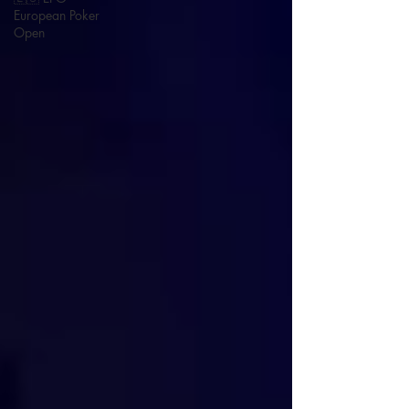
European Poker
Open