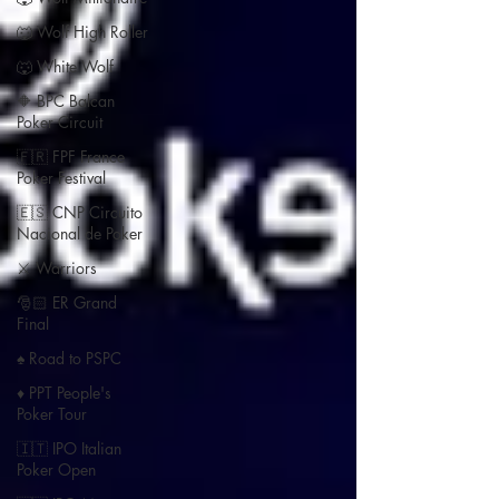
🐺 Wolf High Roller
🐺 White Wolf
🔶 BPC Balcan
Poker Circuit
🇫🇷 FPF France
Poker Festival
🇪🇸 CNP Circuito
Nacional de Poker
⚔️ Warriors
🎅🏻 ER Grand
Final
♠️ Road to PSPC
♦️ PPT People's
Poker Tour
🇮🇹 IPO Italian
Poker Open