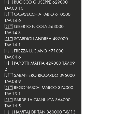
🇮🇹 RUOCCO GIUSEPPE 629000 
TAV.03 10 
🇮🇹 CASAVECCHIA FABIO 610000 
TAV.14 6 
🇮🇹 GIBERTO NICOLA 563000 
TAV.14 3 
🇮🇹 SCARDIGLI ANDREA 497000 
TAV.14 1 
🇮🇹 FREZZA LUCIANO 471000 
TAV.04 6 
🇮🇹 PAPOTTI MATTIA 429000 TAV.09 
2 
🇮🇹 SARANIERO RICCARDO 395000 
TAV.08 9 
🇮🇹 REGONASCHI MARCO 374000 
TAV.13 1 
🇮🇹 SARDELLA GIANLUCA 364000 
TAV.14 5 
🇦🇱 HAMITAJ DRITAN 360000 TAV.13 