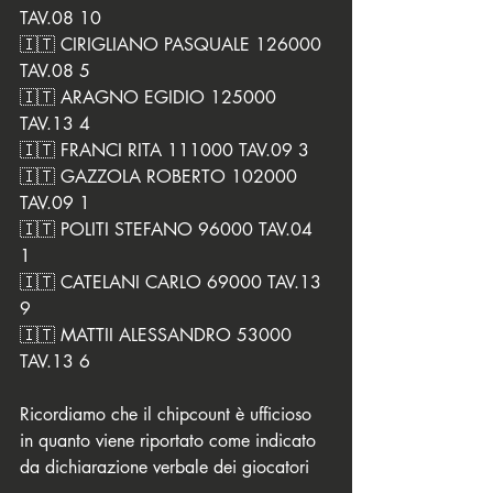
TAV.08 10 
🇮🇹 CIRIGLIANO PASQUALE 126000 
TAV.08 5 
🇮🇹 ARAGNO EGIDIO 125000 
TAV.13 4 
🇮🇹 FRANCI RITA 111000 TAV.09 3 
🇮🇹 GAZZOLA ROBERTO 102000 
TAV.09 1 
🇮🇹 POLITI STEFANO 96000 TAV.04 
1 
🇮🇹 CATELANI CARLO 69000 TAV.13 
9 
🇮🇹 MATTII ALESSANDRO 53000 
TAV.13 6
Ricordiamo che il chipcount è ufficioso 
in quanto viene riportato come indicato 
da dichiarazione verbale dei giocatori