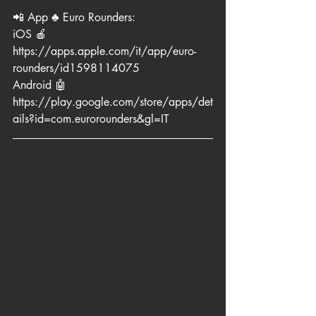
📲 App ♣️ Euro Rounders:
iOS 🍎 
https://apps.apple.com/it/app/euro-
rounders/id1598114075
Android 🤖 
https://play.google.com/store/apps/det
ails?id=com.eurorounders&gl=IT