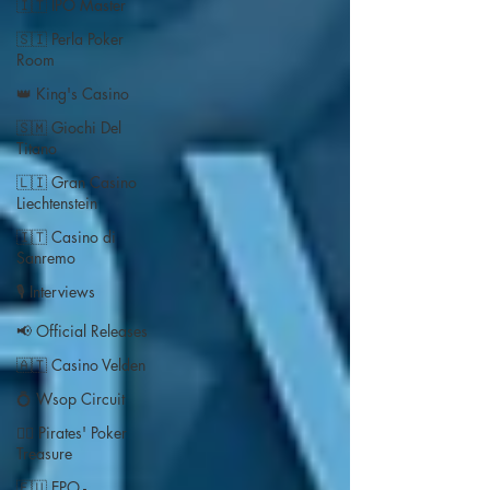
🇮🇹 IPO Master
🇸🇮 Perla Poker
Room
👑 King's Casino
🇸🇲 Giochi Del
Titano
🇱🇮 Gran Casino
Liechtenstein
🇮🇹 Casino di
Sanremo
🎙️ Interviews
📢 Official Releases
🇦🇹 Casino Velden
💍 Wsop Circuit
🏴‍☠️ Pirates' Poker
Treasure
🇪🇺 EPO -