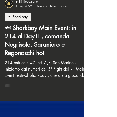
♣️ ER Redazione
1 nov 2022
Tempo di lettura: 2 min
🦈 Sharkbay
🦈 Sharkbay Main Event: in
214 al Day1E, comanda
Negrisolo, Saraniero e
Regonaschi hot
214 entries / 47 left 🇸🇲 San Marino -
Iniziamo dai numeri del 5° flight del 🦈 Main
Event Festival Sharkbay , che si sta giocando
al...