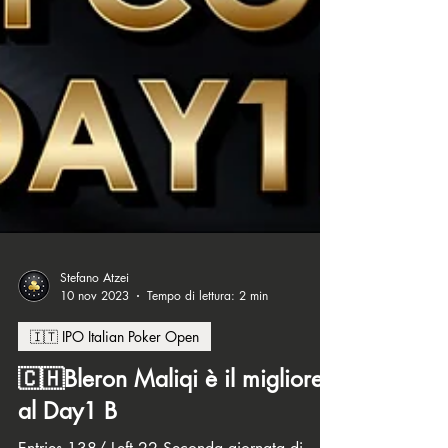
Stefano Atzei