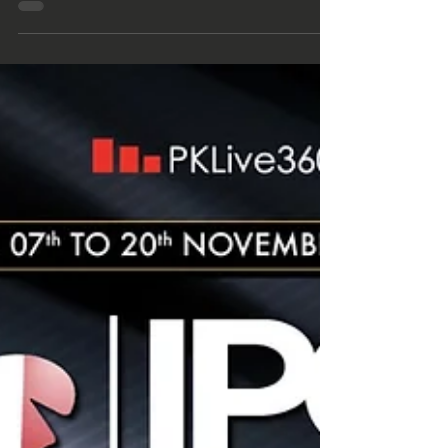
Entries 101/ Left 21 Terzo giro di giostra qui
alla GC Poker Room del Grand Casino
Liechtenstein e nuova infornata di qualificati
per...