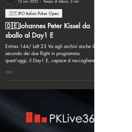
12 nov 2023
Tempo di lettura: 2 min
🇮🇹 IPO Italian Poker Open
🇩🇪Johannes Peter Kissel da
sballo al Day1 E
Entries 144/ Left 23 Va agli archivi anche il
secondo dei due flight in programma
quest'oggi, il Day1 E, capace d raccogliere
144 entries...