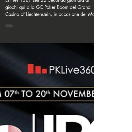
10 nov 2023
Tempo di lettura: 2 min
🇮🇹 IPO Italian Poker Open
🇨🇭Bleron Maliqi è il migliore
al Day1 B
Entries 138/ Left 22 Seconda giornata di
giochi qui alla GC Poker Room del Grand
Casino of Liechtenstein, in occasione del Main
Event IPO...