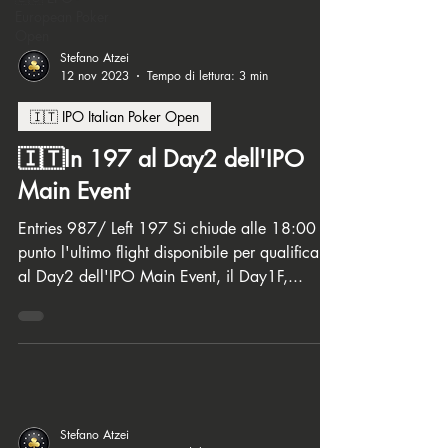
European Poker
Open
Stefano Atzei
12 nov 2023
Tempo di lettura: 3 min
🇮🇹 IPO Italian Poker Open
🇮🇹In 197 al Day2 dell'IPO
Main Event
Entries 987/ Left 197 Si chiude alle 18:00 in
punto l'ultimo flight disponibile per qualificarsi
al Day2 dell'IPO Main Event, il Day1F,...
Stefano Atzei