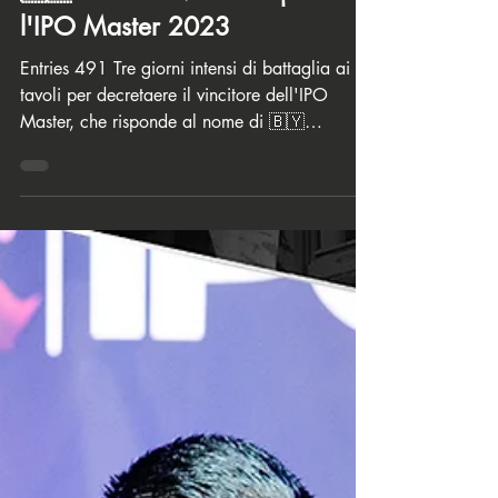
Stefano Atzei
10 mag 2023
Tempo di lettura: 3 min
🇮🇹 IPO Master
🇧🇾 Aliaksei Ivanou si prende
l'IPO Master 2023
Entries 491 Tre giorni intensi di battaglia ai
tavoli per decretaere il vincitore dell'IPO
Master, che risponde al nome di 🇧🇾
Aliaksei...