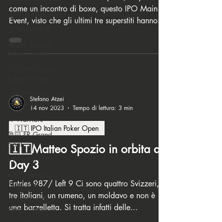
come un incontro di boxe, questo IPO Main
🐺 Wolf High Roller
Event, visto che gli ultimi tre superstiti hanno...
🐺 White Wolf
🔶 BPC Balcan
Poker Circuit
🇫🇷 FPF France
Poker Festival
🇪🇸 CNP Circuito
Stefano Atzei
Nacional de Poker
14 nov 2023
Tempo di lettura: 3 min
⚔️ Warriors
🇮🇹 IPO Italian Poker Open
🎅🏻 ER Grand
Final
🇮🇹Matteo Spozio in orbita al
♠️ Road to PSPC
Day 3
♦️ PPT People's
Entries 987/ Left 9 Ci sono quattro Svizzeri,
Poker Tour
tre italiani, un rumeno, un moldavo e non è
🇮🇹 IPO Italian
una barzelletta. Si tratta infatti delle...
Poker Open