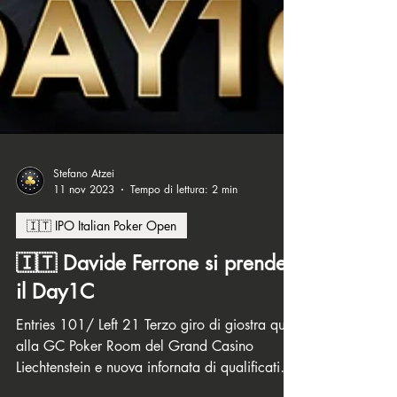
Stefano Atzei
11 nov 2023
Tempo di lettura: 2 min
🇮🇹 IPO Italian Poker Open
🇮🇹 Davide Ferrone si prende
il Day1C