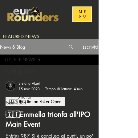
ME
NU
FEATURED NEWS
News & Blog
Iscriviti
TUTTE LE NEWS
TUTTE LE NEWS
🇪🇺 Euro Poker
Stefano Atzei
Million
15 nov 2023
Tempo di lettura: 4 min
🇮🇹 IPS Italian
🇮🇹 IPO Italian Poker Open
Poker Sport
🤴🏻 Remida Poker
🇮🇹Emmella trionfa all'IPO
Team
Main Event
🦈 Sharkbay
Entries 987 Si è concluso ai punti, un po'
🐺 Wolf Millionaire