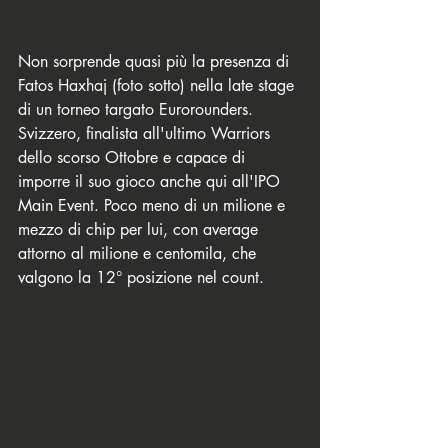
Non sorprende quasi più la presenza di 
Fatos Haxhaj (foto sotto) nella late stage 
di un torneo targato Eurorounders. 
Svizzero, finalista all'ultimo Warriors 
dello scorso Ottobre e capace di 
imporre il suo gioco anche qui all'IPO 
Main Event. Poco meno di un milione e 
mezzo di chip per lui, con average 
attorno al milione e centomila, che 
valgono la 12° posizione nel count.