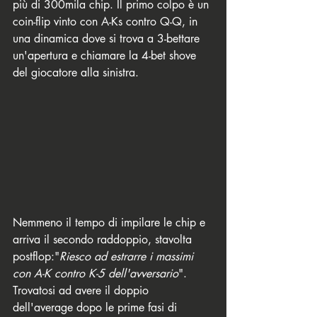
più di 300mila chip. Il primo colpo è un 
coin-flip vinto con A-Ks contro Q-Q, in 
una dinamica dove si trova a 3-bettare 
un'apertura e chiamare la 4-bet shove 
del giocatore alla sinistra. 
Nemmeno il tempo di impilare le chip e 
arriva il secondo raddoppio, stavolta 
postflop:"
Riesco ad estrarre i massimi 
con A-K contro K-5 dell'avversario
". 
Trovatosi ad avere il doppio 
dell'average dopo le prime fasi di 