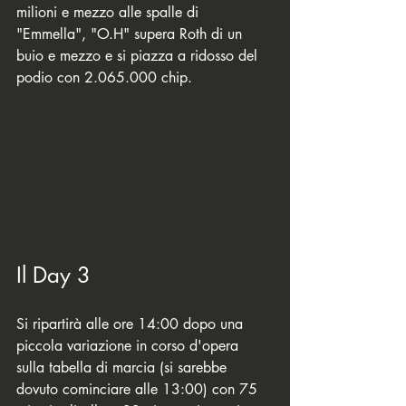
milioni e mezzo alle spalle di 
"Emmella", "O.H" supera Roth di un 
buio e mezzo e si piazza a ridosso del 
podio con 2.065.000 chip.
Il Day 3
Si ripartirà alle ore 14:00 dopo una 
piccola variazione in corso d'opera 
sulla tabella di marcia (si sarebbe 
dovuto cominciare alle 13:00) con 75 