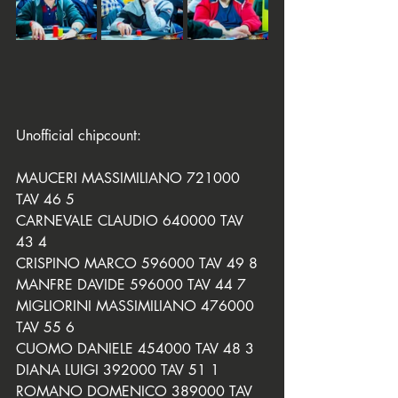
Unofficial chipcount: 
MAUCERI MASSIMILIANO 721000 
TAV 46 5 
CARNEVALE CLAUDIO 640000 TAV 
43 4 
CRISPINO MARCO 596000 TAV 49 8 
MANFRE DAVIDE 596000 TAV 44 7 
MIGLIORINI MASSIMILIANO 476000 
TAV 55 6 
CUOMO DANIELE 454000 TAV 48 3 
DIANA LUIGI 392000 TAV 51 1 
ROMANO DOMENICO 389000 TAV 