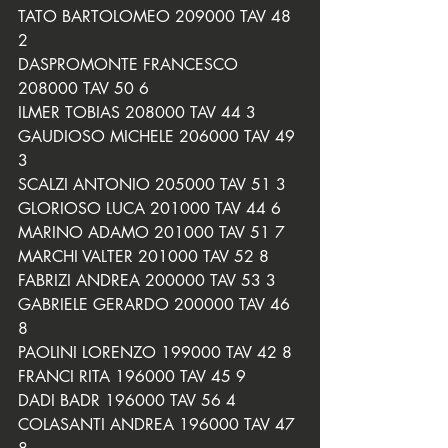
TATO BARTOLOMEO 209000 TAV 48 
2 
DASPROMONTE FRANCESCO 
208000 TAV 50 6 
ILMER TOBIAS 208000 TAV 44 3 
GAUDIOSO MICHELE 206000 TAV 49 
3 
SCALZI ANTONIO 205000 TAV 51 3 
GLORIOSO LUCA 201000 TAV 44 6 
MARINO ADAMO 201000 TAV 51 7 
MARCHI VALTER 201000 TAV 52 8 
FABRIZI ANDREA 200000 TAV 53 3 
GABRIELE GERARDO 200000 TAV 46 
8 
PAOLINI LORENZO 199000 TAV 42 8 
FRANCI RITA 196000 TAV 45 9 
DADI BADR 196000 TAV 56 4 
COLASANTI ANDREA 196000 TAV 47 