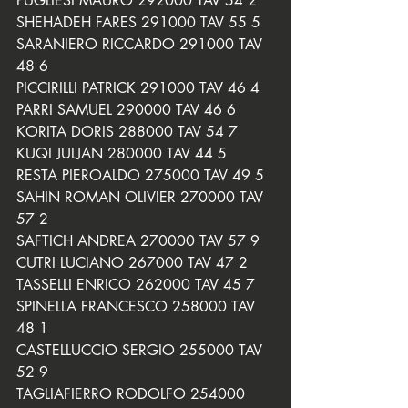
PUGLIESI MAURO 292000 TAV 54 2 
SHEHADEH FARES 291000 TAV 55 5 
SARANIERO RICCARDO 291000 TAV 
48 6 
PICCIRILLI PATRICK 291000 TAV 46 4 
PARRI SAMUEL 290000 TAV 46 6 
KORITA DORIS 288000 TAV 54 7 
KUQI JULJAN 280000 TAV 44 5 
RESTA PIEROALDO 275000 TAV 49 5 
SAHIN ROMAN OLIVIER 270000 TAV 
57 2 
SAFTICH ANDREA 270000 TAV 57 9 
CUTRI LUCIANO 267000 TAV 47 2 
TASSELLI ENRICO 262000 TAV 45 7 
SPINELLA FRANCESCO 258000 TAV 
48 1 
CASTELLUCCIO SERGIO 255000 TAV 
52 9 
TAGLIAFIERRO RODOLFO 254000 