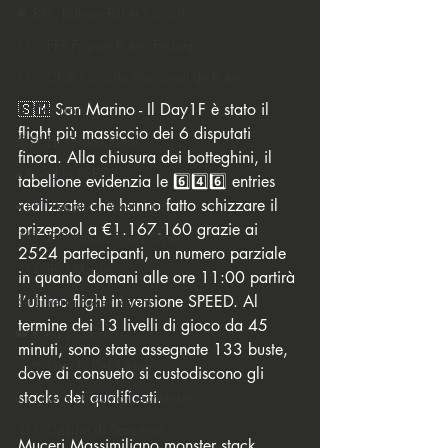
🔶 BPC Balcan Poker Circuit
🇫🇷 FPF France Poker Festival
🇪🇸 CNP Circuito Nacional de Poker
🇸🇲 San Marino - Il Day1F è stato il 
⚔️ Warriors
flight più massiccio dei 6 disputati 
🎅🏻 ER Grand Final
finora. Alla chiusura dei botteghini, il 
♠️ Road to PSPC
tabellone evidenzia le 6️⃣4️⃣6️⃣ entries 
realizzate che hanno fatto schizzare il 
♦️ PPT People's Poker Tour
prizepool a €1.167.160 grazie ai 
🇮🇹 IPO Italian Poker Open
2524 partecipanti, un numero parziale 
🇮🇹 IPO Master
in quanto domani alle ore 11:00 partirà 
l’ultimo flight in versione SPEED. Al 
🇸🇮 Perla Poker Room
termine dei 13 livelli di gioco da 45 
👑 King's Casino
minuti, sono state assegnate 133 buste, 
🇸🇲 Giochi Del Titano
dove di consueto si custodiscono gli 
stacks dei qualificati.
🇱🇮 Gran Casino Liechtenstein
🇮🇹 Casino di Sanremo
Muceri Massimiliano monster stack 