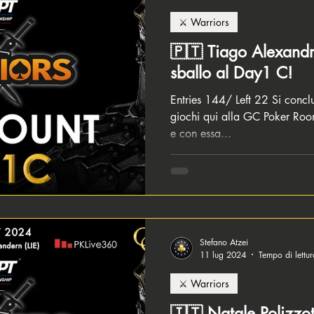
⚔️ Warriors
🇵🇹 Tiago Alexandr
sballo al Day1 C!
Entries 144/ Left 22 Si concl
giochi qui alla GC Poker Room
e con essa...
Stefano Atzei
11 lug 2024
Tempo di lettur
⚔️ Warriors
🇮🇹 Natale Polizzot