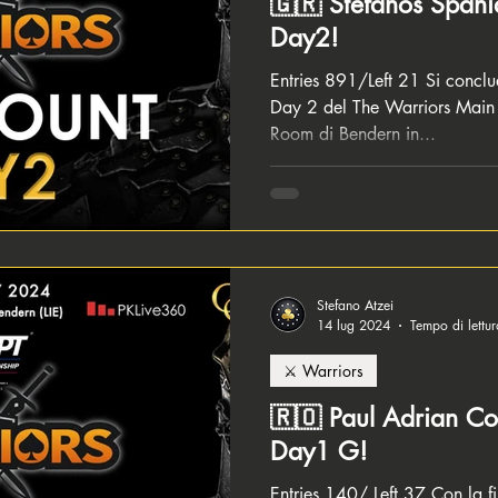
🇬🇷 Stefanos Spanid
Day2!
Entries 891/Left 21 Si conclud
Day 2 del The Warriors Main 
Room di Bendern in...
Stefano Atzei
14 lug 2024
Tempo di lettur
⚔️ Warriors
🇷🇴 Paul Adrian Cov
Day1 G!
Entries 140/ Left 37 Con la 