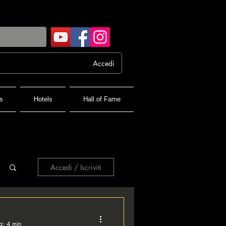
Accedi
s
Hotels
Hall of Fame
Accedi / Iscriviti
a: 4 min