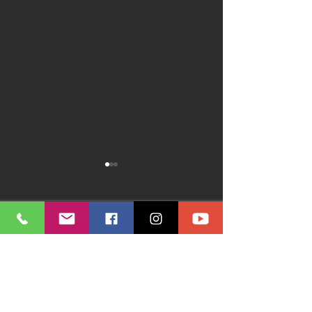
Commenti
0.0/5 (0)
Commenta e valuta...
🇦🇱 Denis Gergoc stole
🇨🇭 Moreno Ploz
the scene on EPM Day2!
migliore al Day1 