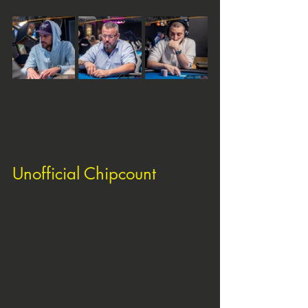
Unofficial Chipcount