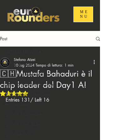
ME
NU
Post
TUTTE LE NEWS
Stefano Atzei
TUTTE LE NEWS
10 lug 2024
Tempo di lettura: 1 min
🇨🇭Mustafa Bahaduri è il
🇪🇺 Euro Poker Million
chip leader del Day1 A!
🇮🇹 IPS Italian Poker Sport
Valutazione NaN stelle su 5.
🤴🏻 Remida Poker Team
Entries 131/ Left 16
🦈 Sharkbay
🐺 Wolf Millionaire
🐺 Wolf High Roller
🐺 White Wolf