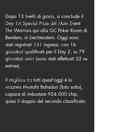
🔶 BPC Balcan Poker Circuit
🇫🇷 FPF France Poker Festival
Dopo 13 livelli di gioco, si conclude il 
🇪🇸 CNP Circuito Nacional de Poker
Day 1A Special Prize del Main Event 
The Warriors qui alla GC Poker Room di 
⚔️ Warriors
Bendern, in Liechtenstein. Oggi sono 
🎅🏻 ER Grand Final
stati registrati 131 ingressi, con 16 
♠️ Road to PSPC
giocatori qualificati per il Day 2, su 79 
giocatori unici (sono stati effettuati 52 re-
♦️ PPT People's Poker Tour
entries).
🇮🇹 IPO Italian Poker Open
🇮🇹 IPO Master
Il migliore tra tutti quest'oggi è lo 
svizzero Mustafa Bahaduri (foto sotto), 
🇸🇮 Perla Poker Room
capace di imbustare 954.000 chip, 
👑 King's Casino
quasi il doppio del secondo classificato.
🇸🇲 Giochi Del Titano
🇱🇮 Gran Casino Liechtenstein
🇮🇹 Casino di Sanremo