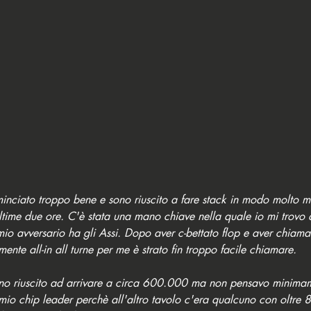
inciato troppo bene e sono riuscito a fare stack in modo molto ma
ultime due ore. C'è stata una mano chiave nella quale io mi trovo a
mio avversario ha gli Assi. Dopo aver c-bettato flop e aver chiamat
ente all-in all turne per me è strato fin troppo facile chiamare. 
no riuscito ad arrivare a circa 600.000 ma non pensavo minimame
remio chip leader perchè all'altro tavolo c'era qualcuno con oltre