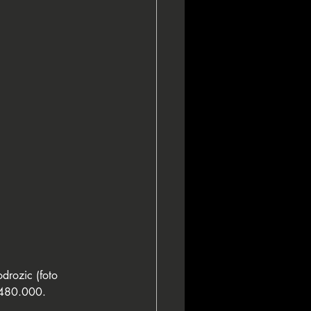
drozic (foto 
 480.000. 