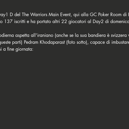
Day1 D del The Warriors Main Event, qui alla GC Poker Room di 
sto 137 iscritti e ha portato altri 22 giocatori al Day2 di domenica
dierna aspetta all'iraniano (anche se la sua bandiera è svizzera v
queste parti) Pedram Khodaparast (foto sotto), capace di imbusta
i a fine giornata: