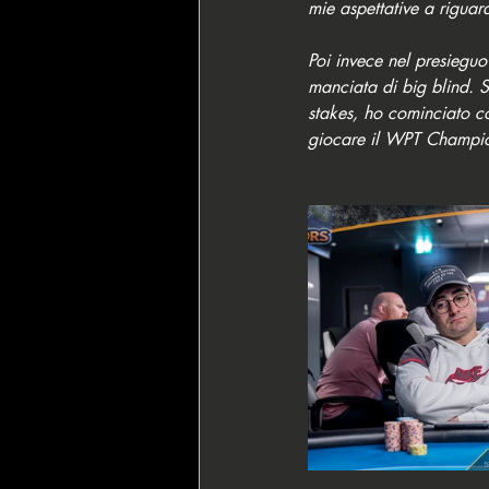
mie aspettative a riguar
Poi invece nel presieguo
manciata di big blind. S
stakes, ho cominciato c
giocare il WPT Champio