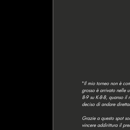
"
Il mio torneo non è com
grosso è arrivato nelle 
8-9 su K-8-8, quanso il 
deciso di andare direttam
Grazie a questo spot so
vincere addirittura il p