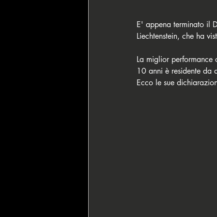
E' appena terminato il 
Liechtenstein, che ha vi
La miglior performance o
10 anni è residente da 
Ecco le sue dichiarazion