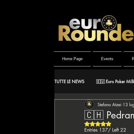
Home Page
Events
R
TUTTE LE NEWS
🇪🇺 Euro Poker Mill
Stefano Atzei
13 lu
🐺 Wolf Millionaire
🐺 Wolf Hig
🇨🇭 Pedram
Valutazione NaN ste
🇪🇸 CNP Circuito Nacional de Poke
Entries 137/ Left 22