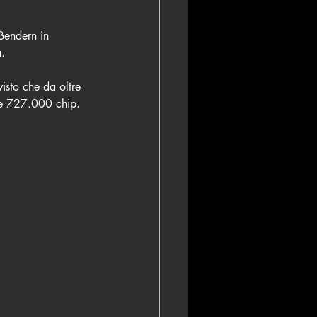
Bendern in 
. 
isto che da oltre 
re 727.000 chip. 