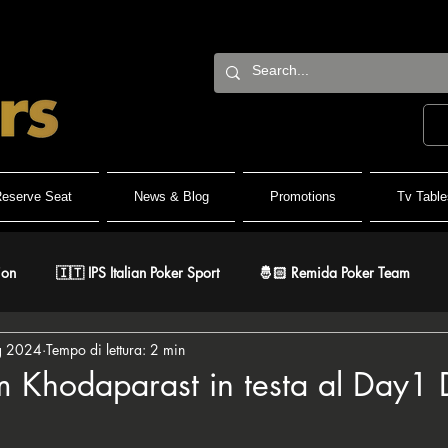
eserve Seat
News & Blog
Promotions
Tv Table
ion
🇮🇹 IPS Italian Poker Sport
🤴🏻 Remida Poker Team
g 2024
Tempo di lettura: 2 min
h Roller
🐺 White Wolf
🔶 BPC Balcan Poker Circuit
🇫
 Khodaparast in testa al Day1 
lle su 5.
r
⚔️ Warriors
🎅🏻 ER Grand Final
♠️ Road to PSPC