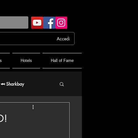
Accedi
s
Hotels
Hall of Fame
🦈 Sharkbay
 FPF France Poker Festival
D!
♦️ PPT People's Poker Tour