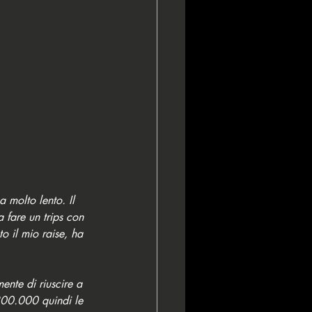
 molto lento. Il 
 fare un trips con 
o il mio raise, ha 
nte di riuscire a 
 800.000 quindi le 