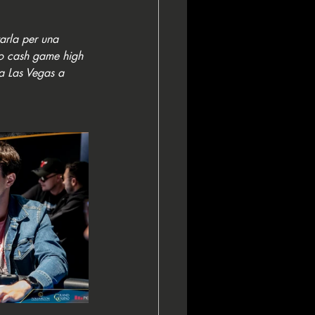
tarla per una 
nto cash game high 
a Las Vegas a 