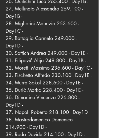
26. Quilichini Luca 265.400 - Day1B -
27. Mellinato Alessandro 259.100 - 
Day1B -
28. Migliorini Maurizio 253.600 - 
Day1C -
29. Battaglia Carmelo 249.000 - 
Day1D -
30. Saftich Andrea 249.000 - Day1E -
31. Filipović Alija 248.800 - Day1B -
32. Moretti Massimo 236.600 - Day1C -
33. Fischetto Alfredo 230.100 - Day1E -
34. Murra Sokol 228.600 - Day1E -
35. Đurić Marko 228.400 - Day1E -
36. Dimartino Vincenzo 226.800 - 
Day1D -
37. Napoli Roberto 218.100 - Day1D -
38. Mastrodomenico Domenico 
214.900 - Day1D -
39. Roda Davide 214.100 - Day1D -