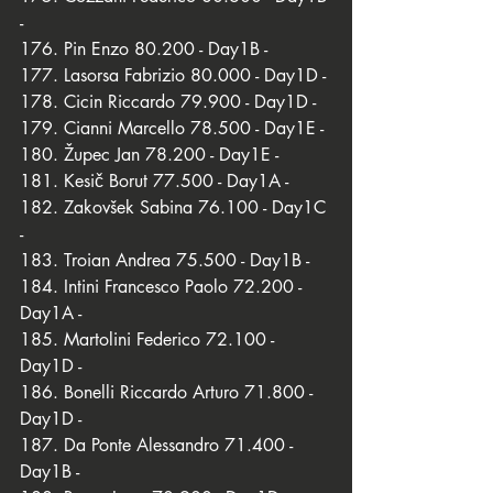
-
176. Pin Enzo 80.200 - Day1B -
177. Lasorsa Fabrizio 80.000 - Day1D -
178. Cicin Riccardo 79.900 - Day1D -
179. Cianni Marcello 78.500 - Day1E -
180. Župec Jan 78.200 - Day1E -
181. Kesič Borut 77.500 - Day1A -
182. Zakovšek Sabina 76.100 - Day1C 
-
183. Troian Andrea 75.500 - Day1B -
184. Intini Francesco Paolo 72.200 - 
Day1A -
185. Martolini Federico 72.100 - 
Day1D -
186. Bonelli Riccardo Arturo 71.800 - 
Day1D -
187. Da Ponte Alessandro 71.400 - 
Day1B -