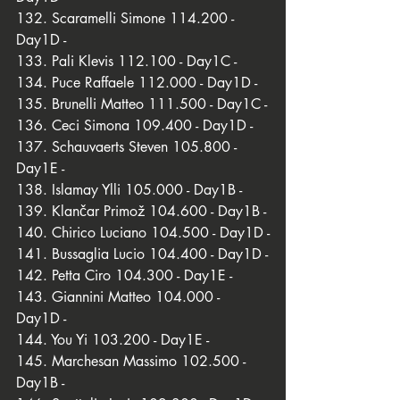
132. Scaramelli Simone 114.200 - 
Day1D -
133. Pali Klevis 112.100 - Day1C -
134. Puce Raffaele 112.000 - Day1D -
135. Brunelli Matteo 111.500 - Day1C -
136. Ceci Simona 109.400 - Day1D -
137. Schauvaerts Steven 105.800 - 
Day1E -
138. Islamay Ylli 105.000 - Day1B -
139. Klančar Primož 104.600 - Day1B -
140. Chirico Luciano 104.500 - Day1D -
141. Bussaglia Lucio 104.400 - Day1D -
142. Petta Ciro 104.300 - Day1E -
143. Giannini Matteo 104.000 - 
Day1D -
144. You Yi 103.200 - Day1E -
145. Marchesan Massimo 102.500 - 
Day1B -