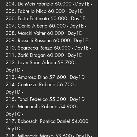
204. De Meis Fabrizio 60.000 - Day1E -
205. Fabrello Nico 60.000 - Day1E -
206. Festa Fortunato 60.000 - Day1E -
207. Genta Alberto 60.000 - Day1E -
208. Marchi Valter 60.000 - Day1E -
209. Rossetti Rossano 60.000 - Day1E -
210. Sparacca Renzo 60.000 - Day1E -
211. Zarić Dragan 60.000 - Day1E -
212. Lovin Sorin Adrian 59.700 - 
Day1D -
213. Amoroso Dino 57.600 - Day1D -
214. Centazzo Roberto 56.700 - 
Day1D -
215. Tanci Federico 55.300 - Day1D -
216. Mencarelli Roberto 54.900 - 
Day1C -
217. Robosschi Romica-Daniel 54.000 - 
Day1D -
218. Milanović Marko 53.600 - Day1B -