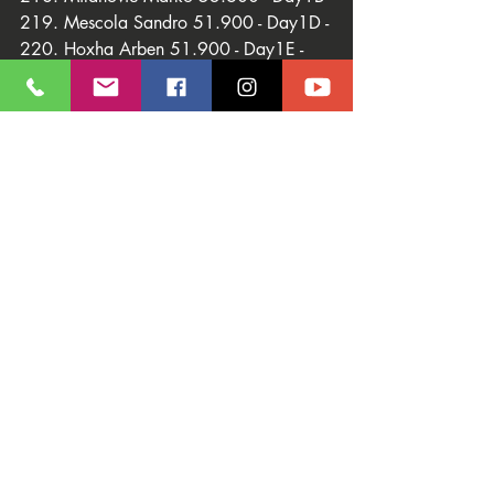
219. Mescola Sandro 51.900 - Day1D -
220. Hoxha Arben 51.900 - Day1E -
221. Goti Roberto 51.100 - Day1D -
222. Monastirscaia Irina 49.700 - 
Day1C -
223. Recchia Gaspare 49.600 - Day1C 
-
224. Bravin David 48.000 - Day1E -
225. Mazzurana Massimo 46.900 - 
Day1D -
226. Bojovič Davor 46.100 - Day1D -
227. Petese Piero 45.300 - Day1D -
228. Campagnolo Anna 43.400 - 
Day1D -
229. Aru Francesco 42.200 - Day1C -
230. Macis Marco 41.000 - Day1D -
231. Ledinek Dejan 40.700 - Day1D -
232. Conte Denis 40.400 - Day1B -