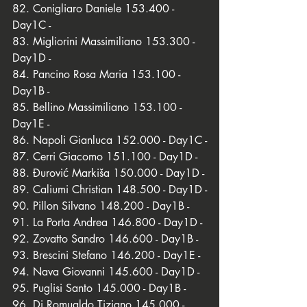
82. Conigliaro Daniele 153.400 - 
Day1C -
83. Migliorini Massimiliano 153.300 - 
Day1D -
84. Pancino Rosa Maria 153.100 - 
Day1B -
85. Bellino Massimiliano 153.100 - 
Day1E -
86. Napoli Gianluca 152.000 - Day1C -
87. Cerri Giacomo 151.100 - Day1D -
88. Đurović Markiša 150.000 - Day1D -
89. Caliumi Christian 148.500 - Day1D -
90. Pillon Silvano 148.200 - Day1B -
91. La Porta Andrea 146.800 - Day1D -
92. Zovatto Sandro 146.600 - Day1B -
93. Brescini Stefano 146.200 - Day1E -
94. Nava Giovanni 145.600 - Day1D -
95. Puglisi Santo 145.000 - Day1B -
96. Di Romualdo Tiziano 145.000 - 