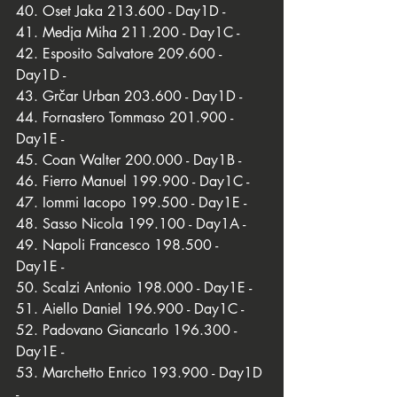
40. Oset Jaka 213.600 - Day1D -
41. Medja Miha 211.200 - Day1C -
42. Esposito Salvatore 209.600 - 
Day1D -
43. Grčar Urban 203.600 - Day1D -
44. Fornastero Tommaso 201.900 - 
Day1E -
45. Coan Walter 200.000 - Day1B -
46. Fierro Manuel 199.900 - Day1C -
47. Iommi Iacopo 199.500 - Day1E -
48. Sasso Nicola 199.100 - Day1A -
49. Napoli Francesco 198.500 - 
Day1E -
50. Scalzi Antonio 198.000 - Day1E -
51. Aiello Daniel 196.900 - Day1C -
52. Padovano Giancarlo 196.300 - 
Day1E -
53. Marchetto Enrico 193.900 - Day1D 
-