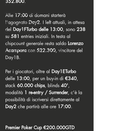
352.800
.
🎙️ Interviews
📢 Official Releases
Alle 
17:00
 di domani starterà 
l'agognato 
Day2
. I left attuali, in attesa 
🇦🇹 Casino Velden
del 
Day1FTurbo delle 13:00
, sono
 238
💍 Wsop Circuit
su 
581
 entries iniziali. In testa al 
🏴‍☠️ Pirates' Poker Treasure
chipcount generale resta saldo
 Lorenzo 
Acampora
 con 
522.300
, vincitore del 
🇪🇺 EPO - European Poker Open
Day1B.
Per i giocatori, oltre al 
Day1ETurbo
delle 
13:00
, per un buy-in di 
€340
, 
stack 
60.000 chips
, blinds 
40'
, 
modalità 
1 re-entry / Surrender
, c'è la 
possibilità di iscriversi direttamente al 
Day2
 che partirà alle ore 
17:00
.
Premier Poker Cup €200.000GTD