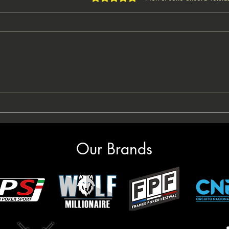
🇮🇹Andrea Rocci presenta
🤴🇮
IPO Sanremo: "Boom di
nuov
prenotazioni per l'edizione
Podio
2026; Sanremo non delude
team
mai"
Our Brands