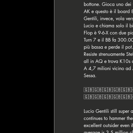
bottone. Gioca uno dei 
AK e questo è il board 8
Gentili, invece, vola v
Lucio e chiama solo il bi
Flop è 9-6-X con due pic
Turn 7 e il BB fa 300.00
più bassa e perde il pot.
Resiste strenuamente St
all in AQ e trova K10s a
A 4,7 milioni vicino ad
Sessa.
🇬🇧🇬🇧🇬🇧🇬🇧🇬🇧
🇬🇧🇬🇧🇬🇧🇬🇧🇬🇧
Lucio Gentili still supe
continues to hammer the 
excellent outsider even i
average is 3.5 million c