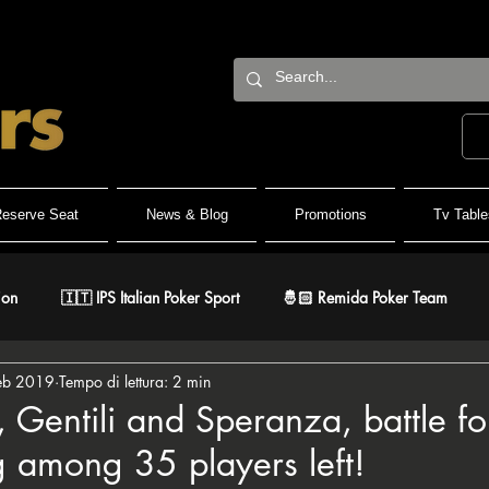
eserve Seat
News & Blog
Promotions
Tv Table
ion
🇮🇹 IPS Italian Poker Sport
🤴🏻 Remida Poker Team
eb 2019
Tempo di lettura: 2 min
h Roller
🐺 White Wolf
🔶 BPC Balcan Poker Circuit
🇫
 Gentili and Speranza, battle fo
g among 35 players left!
r
⚔️ Warriors
🎅🏻 ER Grand Final
♠️ Road to PSPC