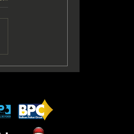
🇹 Geremia Piscopo è il
o ReMida dopo deal |
 Italiano | Classifica
 vince TTR