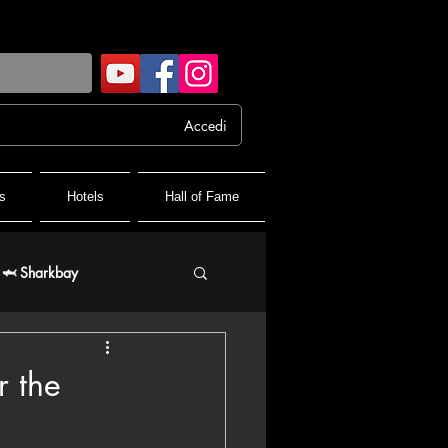
Accedi
s
Hotels
Hall of Fame
🦈 Sharkbay
 FPF France Poker Festival
r the
♦️ PPT People's Poker Tour