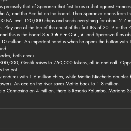
is precisely that of Speranza that first takes a shot against Franc
the AJ and the Ace hit on the board. Then Speranza opens from t
 BA level 120,000 chips and sends everything for about 2.7 mil
 Play one of the top of the count of this first IPS of 2019 at the Pe
d this is the board 8 ♠ ️3 ♣ ️6 ♥ ️Q ♠ ️J ♠ ️ and Speranza flies ab
to 10 million. An important hand is when he opens the button with 
ind.
pades, both check.
300,000, Gentili raises to 750,000 tokens, all in and call. Opp
s the pot.
 endures with 1.6 million chips, while Mattia Nicchetto doubles b
owers. An ace on the river saves Mattia back to 1.8 million.
ela Carmosino on 4 million, there is Rosario Palumbo. Mariano Se