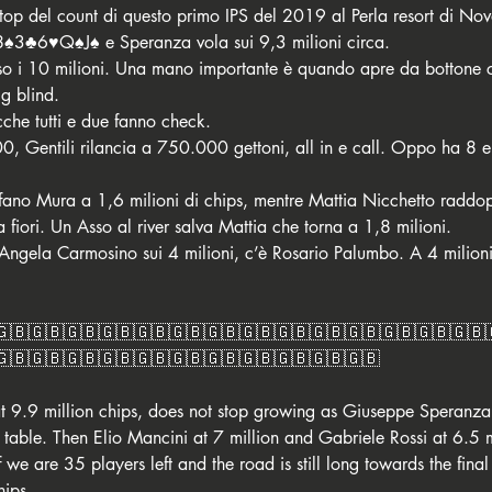
top del count di questo primo IPS del 2019 al Perla resort di Nov
♠️3♣️6♥️Q♠️J♠️ e Speranza vola sui 9,3 milioni circa. 
erso i 10 milioni. Una mano importante è quando apre da bottone 
g blind. 
che tutti e due fanno check. 
0, Gentili rilancia a 750.000 gettoni, all in e call. Oppo ha 8 e
 
efano Mura a 1,6 milioni di chips, mentre Mattia Nicchetto rad
 fiori. Un Asso al river salva Mattia che torna a 1,8 milioni. 
 Angela Carmosino sui 4 milioni, c’è Rosario Palumbo. A 4 milio
🇬🇧🇬🇧🇬🇧🇬🇧🇬🇧🇬🇧🇬🇧🇬🇧🇬🇧🇬🇧🇬🇧🇬🇧🇬🇧🇬🇧
🇬🇧🇬🇧🇬🇧🇬🇧🇬🇧🇬🇧🇬🇧🇬🇧🇬🇧🇬🇧🇬🇧
r at 9.9 million chips, does not stop growing as Giuseppe Speranza
table. Then Elio Mancini at 7 million and Gabriele Rossi at 6.5 
f we are 35 players left and the road is still long towards the final
hips.