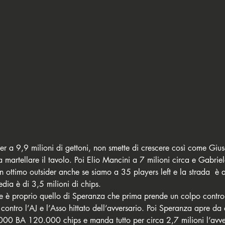
per a 9,9 milioni di gettoni, non smette di crescere così come Gi
a martellare il tavolo. Poi Elio Mancini a 7 milioni circa e Gabrie
n ottimo outsider anche se siamo a 35 players left e la strada  è
media è di 3,5 milioni di chips. 
te è proprio quello di Speranza che prima prende un colpo contr
ontro l’AJ e l’Asso hittato dell’avversario. Poi Speranza apre da
00 BA 120.000 chips e manda tutto per circa 2,7 milioni l’avve