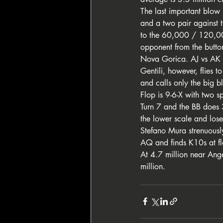
The last important blow 
and a two pair against 
to the 60,000 / 120,000
opponent from the button.
Nova Gorica. AJ vs AK an
Gentili, however, flies 
and calls only the big bl
Flop is 9-6-X with two s
Turn 7 and the BB does 
the lower scale and lose
Stefano Mura strenuously
AQ and finds K10s at fl
At 4.7 million near Ang
million.