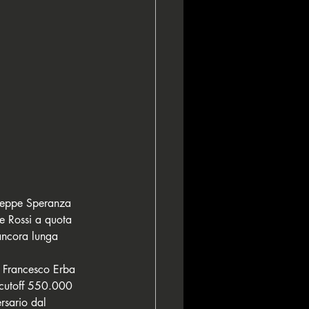
useppe Speranza 
le Rossi a quota 
 ancora lunga 
o Francesco Erba 
 cutoff 550.000 
rsario dal 