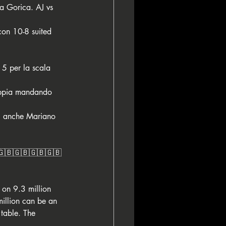
a Gorica. AJ vs 
con 10-8 suited 
 5 per la scala 
doppia mandando 
ni anche Mariano 
🇬🇧🇬🇧🇬🇧🇬🇧
 on 9.3 million 
million can be an 
 table. The 