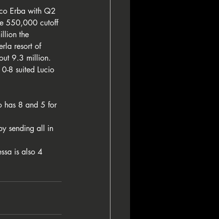
esco Erba with Q2 
he 550,000 cutoff 
lion the 
rla resort of 
out 9.3 million.
10-8 suited Lucio 
o has 8 and 5 for 
y sending all in 
ssa is also 4 