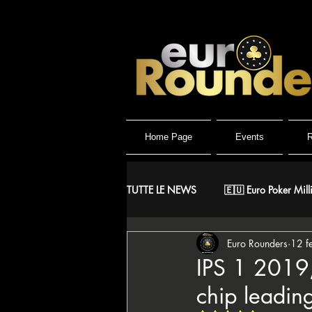
Home Page
Events
R
TUTTE LE NEWS
🇪🇺 Euro Poker Mill
Euro Rounders
12 f
🐺 Wolf Millionaire
🐺 Wolf Hig
IPS 1 2019,
chip leadin
🇪🇸 CNP Circuito Nacional de Poke