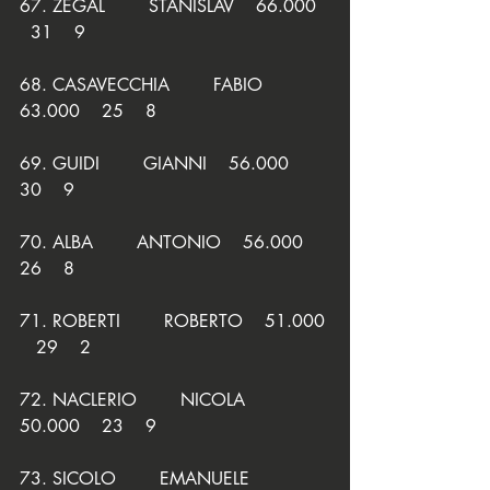
67. ZEGAL        STANISLAV    66.000  
  31    9    
68. CASAVECCHIA        FABIO    
63.000    25    8    
69. GUIDI        GIANNI    56.000    
30    9    
70. ALBA        ANTONIO    56.000    
26    8    
71. ROBERTI        ROBERTO    51.000 
   29    2    
72. NACLERIO        NICOLA    
50.000    23    9    
73. SICOLO        EMANUELE    