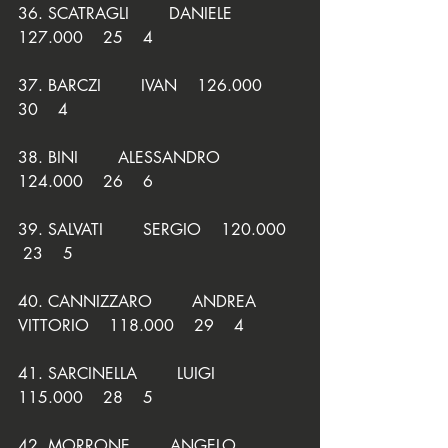
36. SCATRAGLI        DANIELE    
127.000    25    4    
37. BARCZI        IVAN    126.000    
30    4    
38. BINI        ALESSANDRO    
124.000    26    6    
39. SALVATI        SERGIO    120.000   
 23    5    
40. CANNIZZARO        ANDREA 
VITTORIO    118.000    29    4    
41. SARCINELLA        LUIGI    
115.000    28    5    
42. MORRONE        ANGELO    