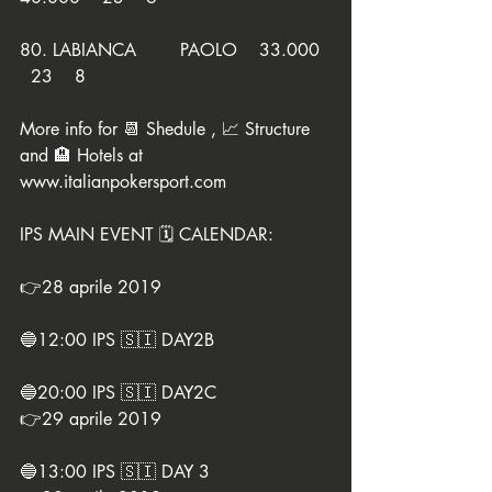
80. LABIANCA        PAOLO    33.000  
  23    8
More info for 📆 Shedule , 📈 Structure 
and 🏨 Hotels at 
www.italianpokersport.com
IPS MAIN EVENT 🗓 CALENDAR:
👉28 aprile 2019 
🔵12:00 IPS 🇸🇮 DAY2B
🔵20:00 IPS 🇸🇮 DAY2C
👉29 aprile 2019 
🔵13:00 IPS 🇸🇮 DAY 3