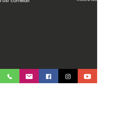
Post correlati
Commenti
0.0/5 (0)