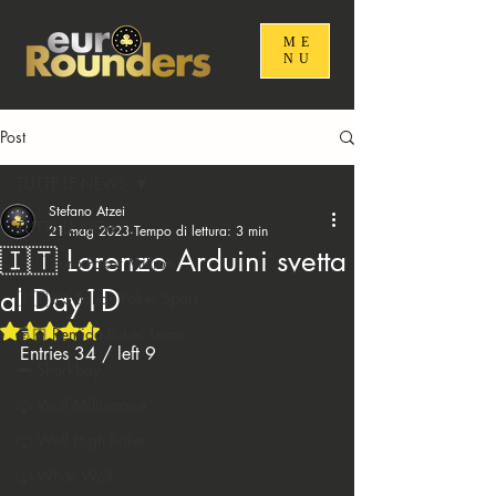
ME
NU
Post
TUTTE LE NEWS
Stefano Atzei
TUTTE LE NEWS
21 mag 2023
Tempo di lettura: 3 min
🇮🇹 Lorenzo Arduini svetta
🇪🇺 Euro Poker Million
al Day1D
🇮🇹 IPS Italian Poker Sport
Valutazione NaN stelle su 5.
🤴🏻 Remida Poker Team
Entries 34 / left 9
🦈 Sharkbay
🐺 Wolf Millionaire
🐺 Wolf High Roller
🐺 White Wolf