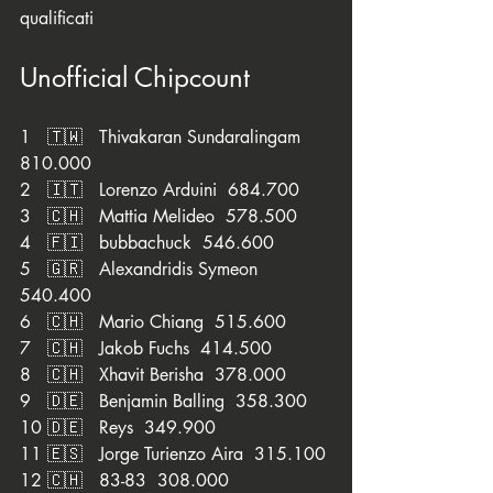
qualificati
Unofficial Chipcount
1   🇹🇼   Thivakaran Sundaralingam  
810.000
2   🇮🇹   Lorenzo Arduini  684.700
3   🇨🇭   Mattia Melideo  578.500
4   🇫🇮   bubbachuck  546.600
5   🇬🇷   Alexandridis Symeon  
540.400
6   🇨🇭   Mario Chiang  515.600
7   🇨🇭   Jakob Fuchs  414.500
8   🇨🇭   Xhavit Berisha  378.000
9   🇩🇪   Benjamin Balling  358.300
10 🇩🇪   Reys  349.900
11 🇪🇸   Jorge Turienzo Aira  315.100
12 🇨🇭   83-83  308.000