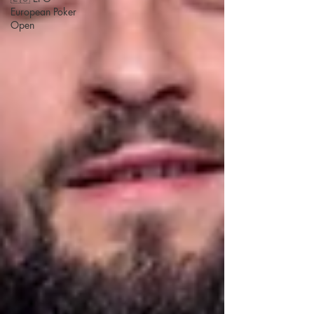
European Poker
Open