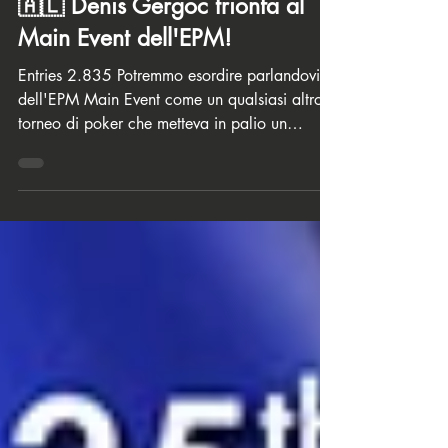
🇪🇺 Euro Poker Million
🇦🇱 Denis Gergoc trionfa al
Main Event dell'EPM!
Entries 2.835 Potremmo esordire parlandovi
dell'EPM Main Event come un qualsiasi altro
torneo di poker che metteva in palio un
ricco...