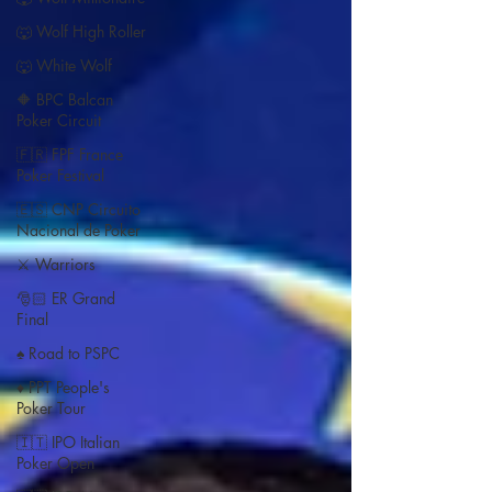
🐺 Wolf High Roller
🐺 White Wolf
🔶 BPC Balcan
Poker Circuit
🇫🇷 FPF France
Poker Festival
🇪🇸 CNP Circuito
Nacional de Poker
⚔️ Warriors
🎅🏻 ER Grand
Final
♠️ Road to PSPC
♦️ PPT People's
Poker Tour
🇮🇹 IPO Italian
Poker Open