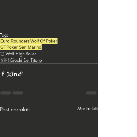
Tag:
Euro Rounders
Wolf Of Poker
GTPoker San Marino
🐺 Wolf High Roller
🇸🇲 Giochi Del Titano
Post correlati
Mostra tutti