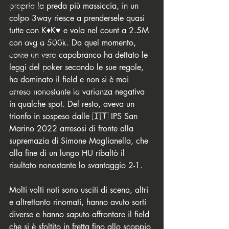
proprio la preda più massiccia, in un 
🎙️ Interviews
colpo 3way riesce a prendersele quasi 
📢 Official Releases
tutte con K♦️K♥️ e vola nel count a 2.5M 
🇦🇹 Casino Velden
con avg a 500k. Da quel momento, 
come un vero capobranco ha dettato le 
💍 Wsop Circuit
leggi del poker secondo le sue regole, 
🏴‍☠️ Pirates' Poker Treasure
ha dominato il field e non si è mai 
🇪🇺 EPO - European Poker Open
arreso nonostante la varianza negativa 
in qualche spot. Del resto, aveva un 
trionfo in sospeso dalle 🇮🇹 IPS San 
Marino 2022 arresosi di fronte alla 
supremazia di Simone Maglianella, che 
alla fine di un lungo HU ribaltò il 
risultato nonostante lo svantaggio 2-1.
Molti volti noti sono usciti di scena, altri 
e altrettanto rinomati, hanno avuto sorti 
diverse e hanno saputo affrontare il field 
che si è sfoltito in fretta fino allo scoppio 