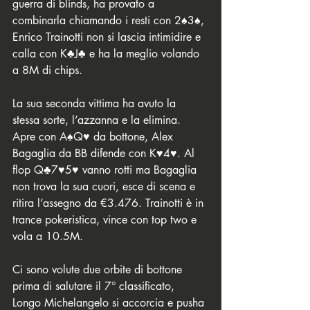
guerra di blinds, ha provato a 
combinarla chiamando i resti con 2♠️3♠️, 
Enrico Trainotti non si lascia intimidire e 
calla con K♣️J♣️ e ha la meglio volando 
a 8M di chips. 
La sua seconda vittima ha avuto la 
stessa sorte, l’azzanna e la elimina. 
Apre con A♠️Q♥️ da bottone, Alex 
Bagaglia da BB difende con K♥️4♥️. Al 
flop Q♣️7♥️5♥️ vanno rotti ma Bagaglia 
non trova la sua cuori, esce di scena e 
ritira l’assegno da €3.476. Trainotti è in 
trance pokeristica, vince con top two e 
vola a 10.5M. 
Ci sono volute due orbite di bottone 
prima di salutare il 7° classificato, 
Longo Michelangelo si accorcia e pusha 