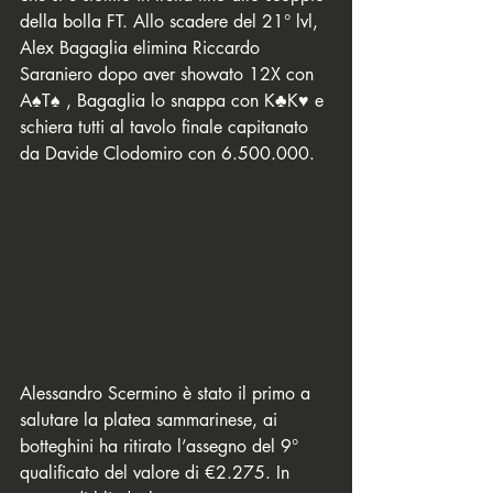
della bolla FT. Allo scadere del 21° lvl, 
Alex Bagaglia elimina Riccardo 
Saraniero dopo aver showato 12X con 
A♠️T♠️ , Bagaglia lo snappa con K♣️K♥️ e 
schiera tutti al tavolo finale capitanato 
da Davide Clodomiro con 6.500.000.
Alessandro Scermino è stato il primo a 
salutare la platea sammarinese, ai 
botteghini ha ritirato l’assegno del 9° 
qualificato del valore di €2.275. In 