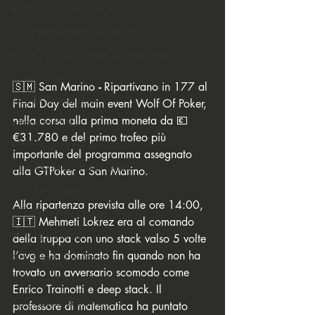
🔶 BPC Balcan Poker Circuit
🇫🇷 FPF France Poker Festival
🇪🇸 CNP Circuito Nacional de Poker
⚔️ Warriors
🇸🇲 San Marino 
- 
Ripartivano in 177 al 
🎅🏻 ER Grand Final
Final Day del main event Wolf Of Poker, 
nella corsa alla prima moneta da 💶 
♠️ Road to PSPC
€31.780 e del primo trofeo più 
♦️ PPT People's Poker Tour
importante del programma assegnato 
🇮🇹 IPO Italian Poker Open
alla GTPoker a San Marino. 
🇮🇹 IPO Master
Alla ripartenza prevista alle ore 14:00, 
🇸🇮 Perla Poker Room
🇮🇹 Mehmeti Lokrez era al comando 
👑 King's Casino
della truppa con uno stack valso 5 volte 
l’avg e ha dominato fin quando non ha 
🇸🇲 Giochi Del Titano
trovato un avversario scomodo come 
🇱🇮 Gran Casino Liechtenstein
Enrico Trainotti e deep stack. Il 
🇮🇹 Casino di Sanremo
professore di matematica ha puntato 