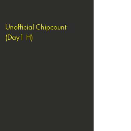
Unofficial Chipcount 
(Day1 H)