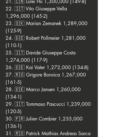
21. 🇨🇳 Lulei Hu 1,300,000 (149-8)
22. 🇮🇹 Vito Giuseppe Vella 
1,296,000 (145-2)
23. 🇸🇰 Marian Zemanek 1,289,000 
(125-9)
24. 🇩🇪 Robert Pollmeier 1,281,000 
(110-1)
25. 🇮🇹 Davide Giuseppe Costa 
1,274,000 (117-9)
26. 🇩🇪 Kai Vater 1,272,000 (134-8)
27. 🇷🇴 Grigore Boroica 1,267,000 
(161-5)
28. 🇩🇪 Marco Jansen 1,260,000 
(134-1)
29. 🇮🇹 Tommaso Pascucci 1,239,000 
(120-5)
30. 🇫🇷 Julien Combier 1,235,000 
(136-1)
31. 🇷🇴 Patrick Mathias Andreas Sarca 