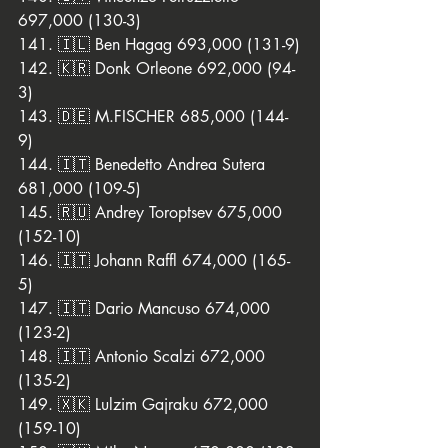
697,000 (130-3)
141. 🇮🇱 Ben Hagag 693,000 (131-9)
142. 🇰🇷 Donk Orleone 692,000 (94-
3)
143. 🇩🇪 M.FISCHER 685,000 (144-
9)
144. 🇮🇹 Benedetto Andrea Sutera 
681,000 (109-5)
145. 🇷🇺 Andrey Toroptsev 675,000 
(152-10)
146. 🇮🇹 Johann Raffl 674,000 (165-
5)
147. 🇮🇹 Dario Mancuso 674,000 
(123-2)
148. 🇮🇹 Antonio Scalzi 672,000 
(135-2)
149. 🇽🇰 Lulzim Gajraku 672,000 
(159-10)