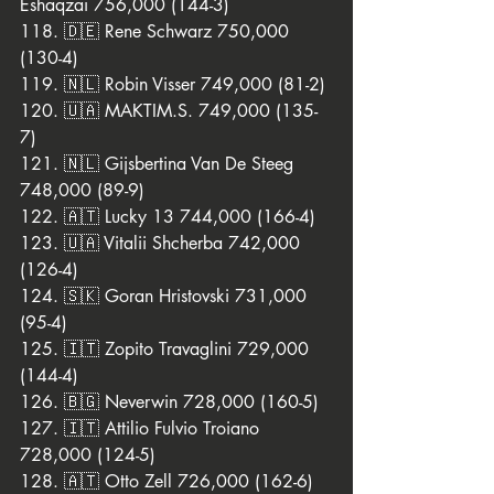
Eshaqzai 756,000 (144-3)
118. 🇩🇪 Rene Schwarz 750,000 
(130-4)
119. 🇳🇱 Robin Visser 749,000 (81-2)
120. 🇺🇦 MAKTIM.S. 749,000 (135-
7)
121. 🇳🇱 Gijsbertina Van De Steeg 
748,000 (89-9)
122. 🇦🇹 Lucky 13 744,000 (166-4)
123. 🇺🇦 Vitalii Shcherba 742,000 
(126-4)
124. 🇸🇰 Goran Hristovski 731,000 
(95-4)
125. 🇮🇹 Zopito Travaglini 729,000 
(144-4)
126. 🇧🇬 Neverwin 728,000 (160-5)
127. 🇮🇹 Attilio Fulvio Troiano 
728,000 (124-5)
128. 🇦🇹 Otto Zell 726,000 (162-6)