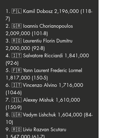
1. 🇵🇱 Kamil Dobosz 2,196,000 (118-
7)
2. 🇬🇷 Ioannis Chorianopoulos 
2,009,000 (101-8)
3. 🇷🇴 Laurentiu Florin Dumitru 
2,000,000 (92-8)
4. 🇮🇹 Salvatore Ricciardi 1,841,000 
(92-6)
5. 🇫🇷 Yann Laurent Frederic Lormel 
1,817,000 (150-5)
6. 🇮🇹 Vincenzo Alvino 1,716,000 
(104-6)
7. 🇮🇱 Alexey Mishuk 1,610,000 
(150-9)
8. 🇺🇦 Vadym Lishchuk 1,604,000 (84-
10)
9. 🇷🇴 Liviu Razvan Scutaru 
1,547,000 (61-7)