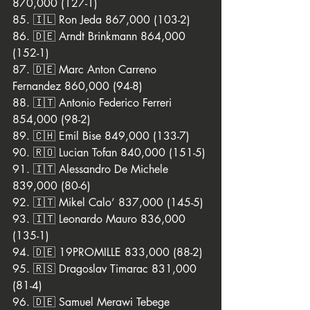
870,000 (127-1)
85. 🇮🇱 Ron Jeda 867,000 (103-2)
86. 🇩🇪 Arndt Brinkmann 864,000 
(152-1)
87. 🇩🇪 Marc Anton Carreno 
Fernandez 860,000 (94-8)
88. 🇮🇹 Antonio Federico Ferreri 
854,000 (98-2)
89. 🇨🇭 Emil Bise 849,000 (133-7)
90. 🇷🇴 Lucian Tofan 840,000 (151-5)
91. 🇮🇹 Alessandro De Michele 
839,000 (80-6)
92. 🇮🇹 Mikel Calo’ 837,000 (145-5)
93. 🇮🇹 Leonardo Mauro 836,000 
(135-1)
94. 🇩🇪 19PROMILLE 833,000 (88-2)
95. 🇷🇸 Dragoslav Timarac 831,000 
(81-4)
96. 🇩🇪 Samuel Merawi Tebege 