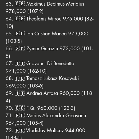
63. 🇩🇪 Maximus Decimus Meridius 
978,000 (107-2)
64. 🇬🇷 Theofanis Mitrou 975,000 (82-
10)
65. 🇷🇴 Ion Cristian Manea 973,000 
(103-5)
66. 🇽🇰 Zymer Guraziu 973,000 (101-
5)
67. 🇮🇹 Giovanni Di Benedetto 
971,000 (162-10)
68. 🇵🇱 Tomasz Lukasz Kosowski 
969,000 (103-6)
69. 🇮🇹 Andrea Antosa 960,000 (118-
4)
70. 🇩🇪 F.Q. 960,000 (123-3)
71. 🇷🇴 Marius Alexandru Gicovanu 
954,000 (105-4)
72. 🇷🇺 Vladislav Maltcev 944,000 
(144-1)