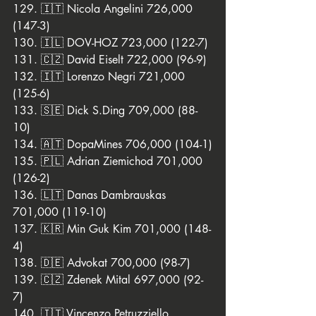
129. 🇮🇹 Nicola Angelini 726,000 
(147-3)
130. 🇮🇱 DOV-HOZ 723,000 (122-7)
131. 🇨🇿 David Eiselt 722,000 (96-9)
132. 🇮🇹 Lorenzo Negri 721,000 
(125-6)
133. 🇸🇪 Dick S.Ding 709,000 (88-
10)
134. 🇦🇹 DopaMines 706,000 (104-1)
135. 🇵🇱 Adrian Ziemichod 701,000 
(126-2)
136. 🇱🇹 Danas Dambrauskas 
701,000 (119-10)
137. 🇰🇷 Min Guk Kim 701,000 (148-
4)
138. 🇩🇪 Advokat 700,000 (98-7)
139. 🇨🇿 Zdenek Mital 697,000 (92-
7)
140. 🇮🇹 Vincenzo Petruzziello 