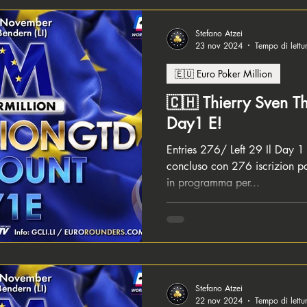
Stefano Atzei
23 nov 2024
Tempo di lettu
🇪🇺 Euro Poker Million
🇨🇭 Thierry Sven T
Day1 E!
Entries 276/ Left 29 Il Day 1
concluso con 276 iscrizion po
in programma per...
Stefano Atzei
22 nov 2024
Tempo di lettu