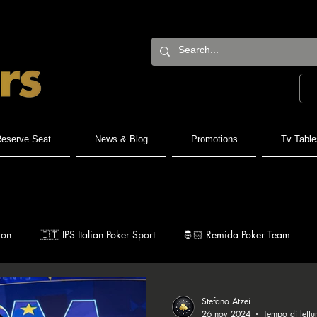
eserve Seat
News & Blog
Promotions
Tv Table
ion
🇮🇹 IPS Italian Poker Sport
🤴🏻 Remida Poker Team
re
🐺 Wolf High Roller
🐺 White Wolf
Stefano Atzei
26 nov 2024
Tempo di lettu