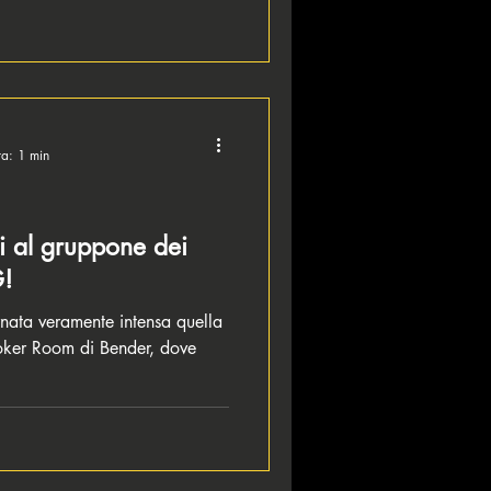
ra: 1 min
 al gruppone dei
G!
nata veramente intensa quella
oker Room di Bender, dove