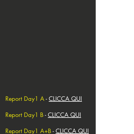
Report Day1 A
 - 
CLICCA QUI
Report Day1 B
 - 
CLICCA QUI
Report Day1 A+B
 - 
CLICCA QUI