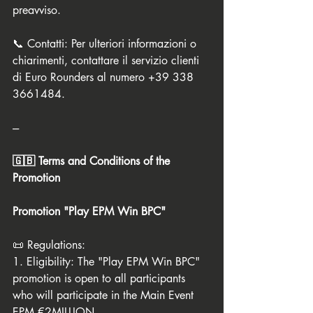
preavviso.
📞 Contatti: Per ulteriori informazioni o 
chiarimenti, contattare il servizio clienti 
di Euro Rounders al numero +39 338 
3661484.
---
🇬🇧 Terms and Conditions of the 
Promotion
Promotion "Play EPM Win BPC"
📜 Regulations:
1. Eligibility: The "Play EPM Win BPC" 
promotion is open to all participants 
who will participate in the Main Event 
EPM €2MILLION