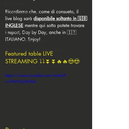
🎙️ Interviews
Ricordiamo che, come di consueto, il 
📢 Official Releases
live blog sarà 
disponibile soltanto in 🇬🇧
🇦🇹 Casino Velden
INGLESE
 mentre qui sotto potete trovare 
💍 Wsop Circuit
i report, Day by Day, anche in 🇮🇹
ITALIANO. Enjoy!
🏴‍☠️ Pirates' Poker Treasure
🇪🇺 EPO - European Poker Open
Featured table LIVE 
STREAMING ⤵️⤵️⏬⏬🔥🔥😍😍
https://www.youtube.com/watch?
v=i9nH3rqWuAA