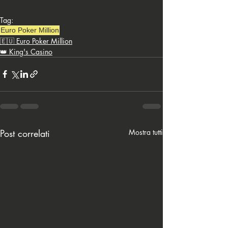
Tag:
Euro Poker Million
🇪🇺 Euro Poker Million
👑 King's Casino
Post correlati
Mostra tutti