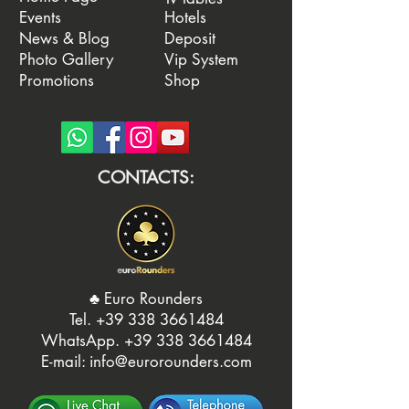
Events
Hotels
News & Blog
Deposit
Photo Gallery
Vip System
Promotions
Shop
CONTACTS:
♣️ Euro Rounders
Tel. ‭
+39 338 3661484
WhatsApp.
‭+39 338 3661484‬
E-mail:
info@eurorounders.com