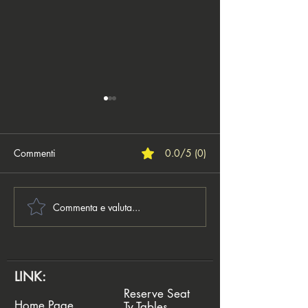
Commenti
0.0/5 (0)
Commenta e valuta...
Tutto quel che c'è da
🇦🇱 Denis Gergo
sapere su 🇪🇺 EPO 2024
the scene on EP
- European Poker Open -
Mystery Bounty!
LINK:
Reserve Seat
Home Page
Tv Tables