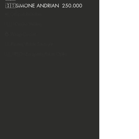
🎙️ Interviews
🇮🇹SIMONE ANDRIAN  250.000	
📢 Official Releases
🇦🇹 Casino Velden
💍 Wsop Circuit
🏴‍☠️ Pirates' Poker Treasure
🇪🇺 EPO - European Poker Open