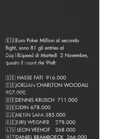
🔶 BPC Balcan Poker Circuit
🇫🇷 FPF France Poker Festival
🇪🇸 CNP Circuito Nacional de Poker
⚔️ Warriors
🇪🇺Euro Poker Million al secondo 
🎅🏻 ER Grand Final
flight, sono 81 gli entries al 
♠️ Road to PSPC
Day1BSpeed di Martedì  2 Novembre, 
questo il count dei 9left: 
♦️ PPT People's Poker Tour
🇮🇹 IPO Italian Poker Open
🇸🇪 HASSE FATI  916.000
🇮🇹 IPO Master
🇩🇪JORDAN CHARLTON WOODALL  
907.000
🇸🇮 Perla Poker Room
🇩🇪DENNIS KRUSCH  711.000
👑 King's Casino
🇩🇪ODIN	678.000
🇸🇲 Giochi Del Titano
🇩🇪METIN SAFA 585.000
🇩🇪JURIJ WEGNER	278.000	
🇱🇮 Gran Casino Liechtenstein
🇱🇺 LEON VEEHOF	268.000
🇮🇹 Casino di Sanremo
🇦🇹DANIEL BRAMBOECK  266.000