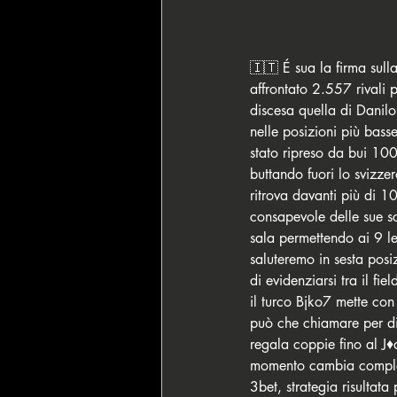
🇮🇹 É sua la firma sul
affrontato 2.557 rivali
discesa quella di Danil
nelle posizioni più basse
stato ripreso da bui 10
buttando fuori lo svizzer
ritrova davanti più di 1
consapevole delle sue sce
sala permettendo ai 9 le
saluteremo in sesta posi
di evidenziarsi tra il 
il turco Bjko7 mette con
può che chiamare per di
regala coppie fino al J♦️
momento cambia completa
3bet, strategia risultat