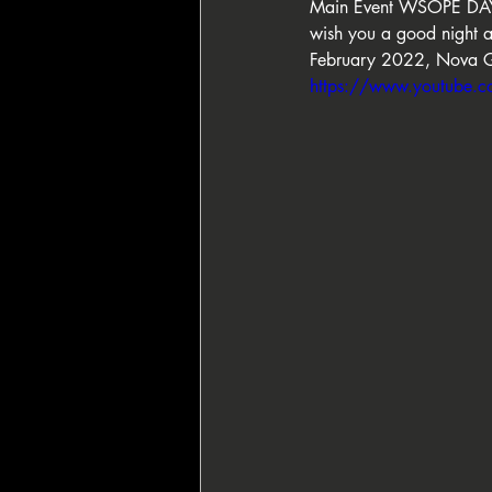
Main Event WSOPE DAY1A.
wish you a good night a
February 2022, Nova Gor
https://www.youtube