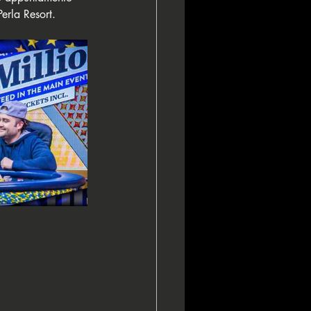
erla Resort.