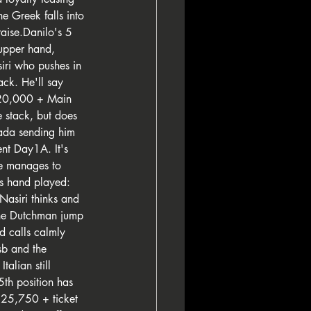
he Greek falls into 
raise.Danilo's 5 
 upper hand, 
iri who pushes in 
ack. He'll say 
€120,000 + Main 
 stack, but does 
ada sending him 
nt Day1A. It's 
he manages to 
his hand played: 
Nasiri thinks and 
 the Dutchman jump 
d calls calmly 
sb and the 
alian still 
th position has 
25,750 + ticket 