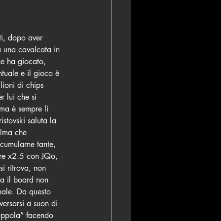
ti, dopo aver 
 una cavalcata in 
e ha giocato, 
tuale e il gioco è 
ioni di chips 
 lui che si 
 ma è sempre lì 
istovski saluta la 
alma che 
ccumularne tante, 
pre x2.5 con JQo, 
i ritrova, non 
a il board non 
inale. Da questo 
ersarsi a suon di 
rappola” facendo 