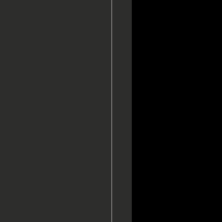
🇸🇲 Giochi Del Titano
🇦🇹 Casino Velden