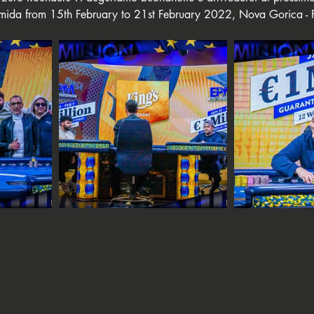
mida from 15th February to 21st February 2022, Nova Gorica - P