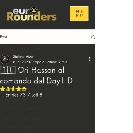
ME
NU
Post
TUTTE LE NEWS
Stefano Atzei
TUTTE LE NEWS
8 set 2023
Tempo di lettura: 2 min
🇮🇱 Ori Hasson al
🇪🇺 Euro Poker Million
comando del Day1 D
🇮🇹 IPS Italian Poker Sport
Valutazione NaN stelle su 5.
🤴🏻 Remida Poker Team
Entries 73 / Left 8
🦈 Sharkbay
🐺 Wolf Millionaire
🐺 Wolf High Roller
🐺 White Wolf