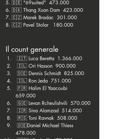
5. 🇩🇪 "69suited"  473.000
6. 🇩🇰 Thang Xuan Dam  423.000
7. 🇨🇿 Marek Bradac  301.000
8. 🇨🇿 Pavel Stolar   180.000
Il count generale
 🇮🇹 Luca Beretta  1.366.000
 🇮🇱 Ori Hasson  900.000
 🇩🇪 Dennis Schmidt  825.000
 🇮🇱 Ron Jeda  751.000
 🇫🇷 Halim El Yaacoubi	
659.000
 🇬🇪 Levan Rcheulishvili  570.000
 🇮🇷 Sina Alamzad  514.000
 🇷🇸 Toni Ravnak  508.000 
 🇩🇪Daniel Michael Thiess  
478.000