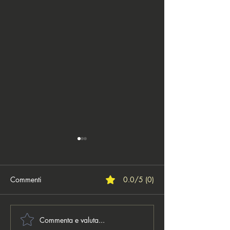
Commenti
0.0/5 (0)
Commenta e valuta...
Tutto quel che c'è da
🇦🇱 Denis Gergo