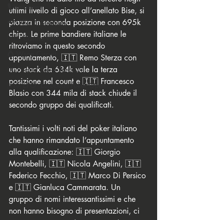
🎙️ Interviews
utlimi livello di gioco all’anellato Bise, si 
piazza in seconda posizione con 695k 
📢 Official Releases
chips. Le prime bandiere italiane le 
🇦🇹 Casino Velden
ritroviamo in questo secondo 
💍 Wsop Circuit
appuntamento, 🇮🇹 Remo Sterza con 
uno stack da 634k vale la terza 
🏴‍☠️ Pirates' Poker Treasure
posizione nel count e 🇮🇹 Francesco 
🇪🇺 EPO - European Poker Open
Blasio con 344 mila di stack chiude il 
secondo gruppo dei qualificati.
Tantissimi i volti noti del poker italiano 
che hanno rimandato l’appuntamento 
alla qualificazione: 🇮🇹 Giorgio 
Montebelli, 🇮🇹 Nicola Angelini, 🇮🇹 
Federico Fecchio, 🇮🇹 Marco Di Persico 
e 🇮🇹 Gianluca Cammarata. Un 
gruppo di nomi interessantissimi e che 
non hanno bisogno di presentazioni, ci 