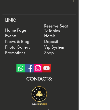
sapere su 🇪🇺 EPO 2024
the scene on EP
- European Poker Open -
Mystery Bounty!
LINK:
Reserve Seat
Home Page
Tv Tables
Events
Hotels
News & Blog
Deposit
Photo Gallery
Vip System
Promotions
Shop
CONTACTS: