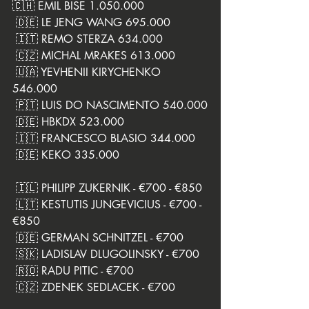
🇨🇭 EMIL BISE 1.050.000 
 🇩🇪 LE JENG WANG 695.000 
 🇮🇹 REMO STERZA 634.000
 🇨🇿 MICHAL MRAKES 613.000 
 🇺🇦 YEVHENII KIRYCHENKO 
546.000 
 🇵🇹 LUIS DO NASCIMENTO 540.000
 🇩🇪 HBKDX 523.000 
 🇮🇹 FRANCESCO BLASIO 344.000 
 🇩🇪 KEKO 335.000 
 🇮🇱 PHILIPP ZUKERNIK - €700 - €850
 🇱🇹 KESTUTIS JUNGEVICIUS - €700 - 
€850
 🇩🇪 GERMAN SCHNITZEL - €700 
 🇸🇰 LADISLAV DLUGOLINSKY - €700 
 🇷🇴 RADU PITIC - €700 
 🇨🇿 ZDENEK SEDLACEK - €700 