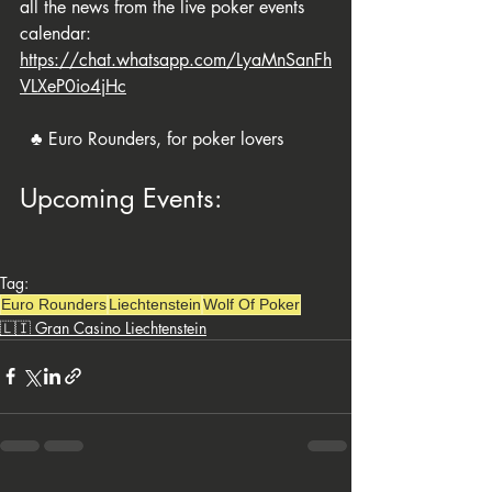
all the news from the live poker events 
calendar: 
https://chat.whatsapp.com/LyaMnSanFh
VLXeP0io4jHc
  ♣️ Euro Rounders, for poker lovers 
Upcoming Events:
Tag:
Euro Rounders
Liechtenstein
Wolf Of Poker
🇱🇮 Gran Casino Liechtenstein