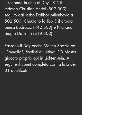
Il secondo in chip al Day1 K è il 
tedesco Christian Hertel (509.000) 
seguito dal serbo Dalibor Milenkovic a 
502.500. Chiudono la Top 5 il croato 
Sinisa Bodrozic (442.500) e l'italiano 
Biagio De Frino (419.500).
Passano il Day anche Matteo Spozio ed 
"Emmella", finalisti all'ultimo IPO Master 
giocato proprio qui in Lichtenstein. A 
seguire il count completo con la lista dei 
31 qualifcati.