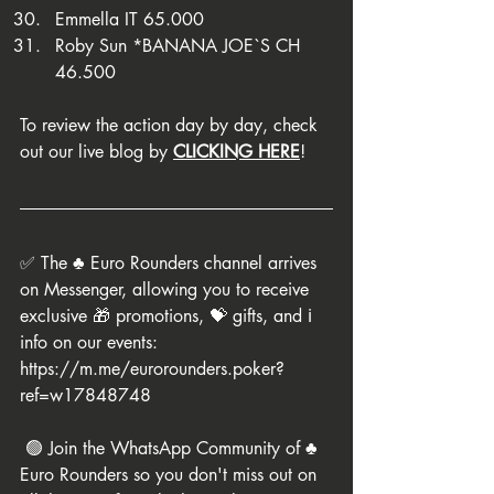
Emmella IT 65.000
Roby Sun *BANANA JOE`S CH 
46.500
To review the action day by day, check 
out our live blog by 
CLICKING HERE
!
✅ The ♣️ Euro Rounders channel arrives 
on Messenger, allowing you to receive 
exclusive 🎁 promotions, 💝 gifts, and ℹ️ 
info on our events: 
https://m.me/eurorounders.poker?
ref=w17848748
 🟢 Join the WhatsApp Community of ♣️ 
Euro Rounders so you don't miss out on 